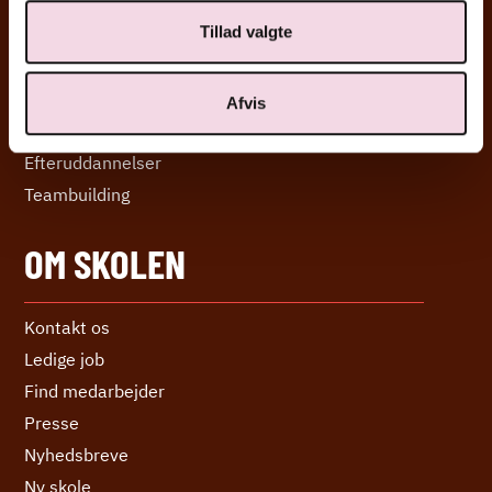
KURSER
Tillad valgte
Efteruddannelse og kurser
Afvis
Alle kurser
Efter­uddannelser
Teambuilding
OM SKOLEN
Kontakt os
Ledige job
Find medarbejder
Presse
Nyhedsbreve
Ny skole