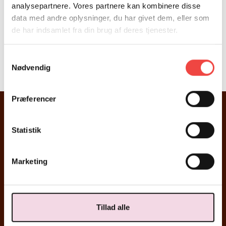
Se vores hjemmeside og få et indblik i kroens omgivelser,
analysepartnere. Vores partnere kan kombinere disse
anmeldelser, menukort, vinkort etc.
data med andre oplysninger, du har givet dem, eller som
www.soelleroed-kro.dk
de har indsamlet fra din brug af deres tjenester.
Ansøgningsfrist: Løbende
Samtykkevalg
Nødvendig
SØG STILLINGEN
Præferencer
UDDANNELSER
Statistik
Marketing
Erhvervs­uddannelser
Erhvervs­uddannelse ­for voksne
EUX Gastro Science
Tillad alle
10. klasse