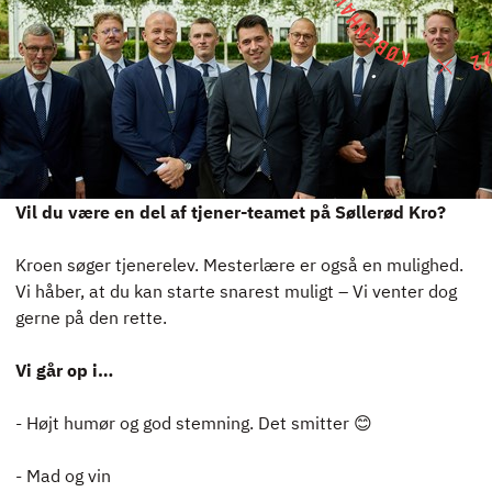
NYHEDER
JOBBØRS
FOR VIRKSOMHEDER
ELEVINTRA (LOGIN)
TIDLIGERE ELEV
ENGLISH
Vil du være en del af tjener-teamet på Søllerød Kro?
Kroen søger tjenerelev. Mesterlære er også en mulighed.
Vi håber, at du kan starte snarest muligt – Vi venter dog
gerne på den rette.
Vi går op i…
- Højt humør og god stemning. Det smitter 😊
- Mad og vin