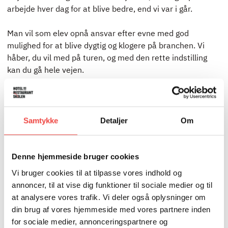
arbejde hver dag for at blive bedre, end vi var i går.
Man vil som elev opnå ansvar efter evne med god
mulighed for at blive dygtig og klogere på branchen. Vi
håber, du vil med på turen, og med den rette indstilling
kan du gå hele vejen.
Du er velkommen til at kigge forbi efter aftale, hvis det
kunne være noget for dig.
Samtykke
Detaljer
Om
Søllerød Kro
Søllerødvej 35
2840 Holte
Denne hjemmeside bruger cookies
Tlf.: 45 80 25 05
Vi bruger cookies til at tilpasse vores indhold og
mail@soelleroed-kro.dk
annoncer, til at vise dig funktioner til sociale medier og til
at analysere vores trafik. Vi deler også oplysninger om
Att.: Restaurantchef Tórur Restorff
din brug af vores hjemmeside med vores partnere inden
for sociale medier, annonceringspartnere og