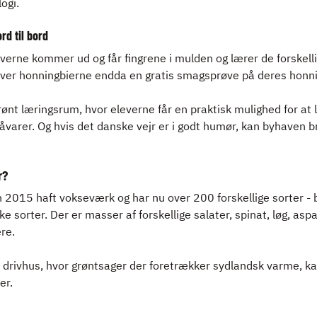
ogi.
rd til bord
eleverne kommer ud og får fingrene i mulden og lærer de forskell
iver honningbierne endda en gratis smagsprøve på deres honni
rønt læringsrum, hvor eleverne får en praktisk mulighed for at 
åvarer. Og hvis det danske vejr er i godt humør, kan byhaven
r?
n 2015 haft vokseværk og har nu over 200 forskellige sorter 
 sorter. Der er masser af forskellige salater, spinat, løg, asp
re.
rivhus, hvor grøntsager der foretrækker sydlandsk varme, kan
er.