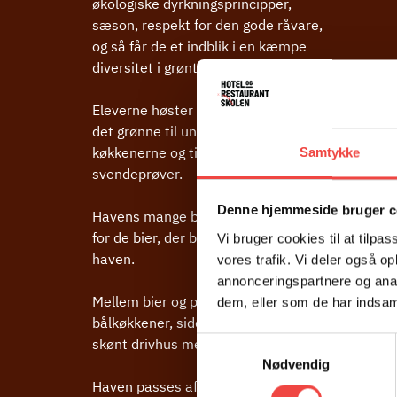
økologiske dyrkningsprincipper,
sæson, respekt for den gode råvare,
og så får de et indblik i en kæmpe
diversitet i grøntsager.
Eleverne høster det meste af året fra
det grønne til undervisningen i
køkkenerne og til deres
Samtykke
svendeprøver.
Denne hjemmeside bruger c
Havens mange blomster er næring
for de bier, der bor i et hjørne af
Vi bruger cookies til at tilpas
haven.
vores trafik. Vi deler også 
annonceringspartnere og anal
Mellem bier og planter er der
dem, eller som de har indsaml
bålkøkkener, siddefaciliteter og et
skønt drivhus med tomater.
Samtykkevalg
Nødvendig
Haven passes af vores gartner Liv,