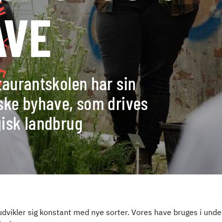
AVE
taurantskolen har sin
ske byhave, som drives
isk landbrug
dvikler sig konstant med nye sorter. Vores have bruges i under