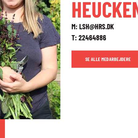
HEUCKE
M:
LSH@HRS.DK
T:
22464886
SE ALLE MEDARBEJDERE