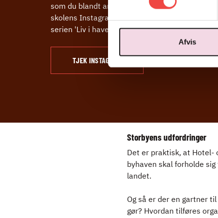
som du blandt andet kan følge på
skolens Instagramprofil hrs_kbh i
serien 'Liv i haven'.
Afvis
TJEK INSTAGRAM
Storbyens udfordringer
Det er praktisk, at Hotel-
byhaven skal forholde sig 
landet.
Og så er der en gartner ti
gør? Hvordan tilføres or