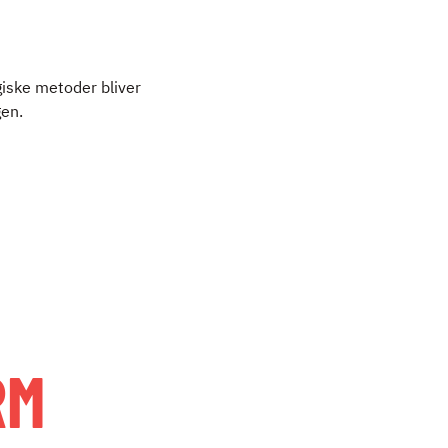
giske metoder bliver
gen.
RM