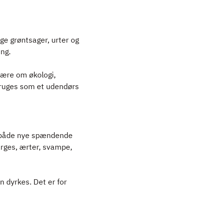
ige grøntsager, urter og
ng.
lære om økologi,
 bruges som et udendørs
- både nye spændende
arges, ærter, svampe,
 dyrkes. Det er for