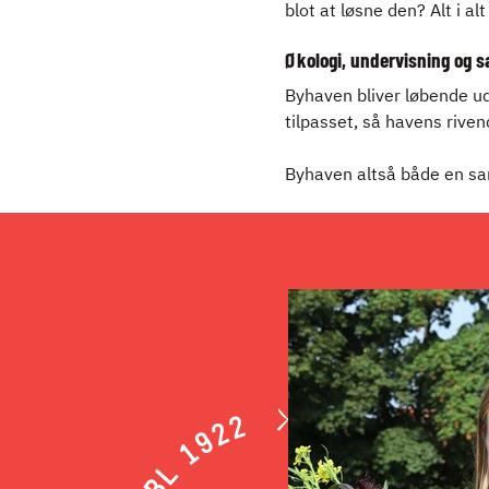
blot at løsne den? Alt i al
Økologi, undervisning og 
Byhaven bliver løbende ud
tilpasset, så havens riven
Byhaven altså både en san