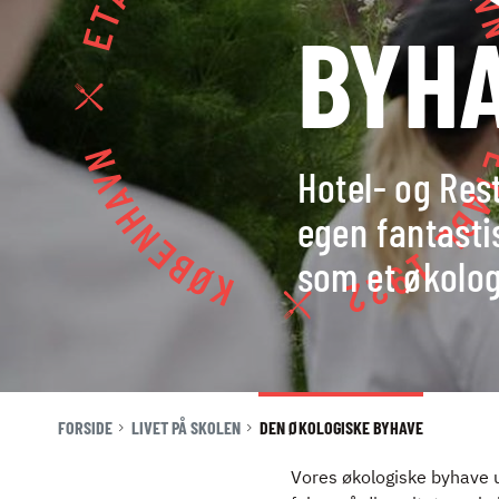
KØBMANDEN:
BYH
RÅVARER OG
LEVERANDØRER
ELEVRÅD
KONTAKT
Hotel- og Res
NYHEDER
egen fantasti
JOBBØRS
FOR VIRKSOMHEDER
som et økolog
ELEVINTRA (LOGIN)
TIDLIGERE ELEV
ENGLISH
FORSIDE
LIVET PÅ SKOLEN
DEN ØKOLOGISKE BYHAVE
Vores økologiske byhave u