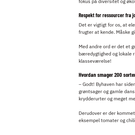
fokus på diversitet og økol
Respekt for ressourcer fra jo
Det er vigtigt for os, at 
frugter at kende. Måske g
Med andre ord er det et g
bæredygtighed og lokale r
klasseværelse!
Hvordan smager 200 sorte
– Godt! Byhaven har side
grøntsager og gamle danske
krydderurter og meget me
Derudover er der kommet d
eksempel tomater og chili