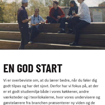
GASTROLAB
KØBMANDEN:
RÅVARER OG
LEVERANDØRER
ELEVRÅD
EN GOD START
KONTAKT
Vi er overbeviste om, at du lærer bedre, når du føler dig
godt tilpas og har det sjovt. Derfor har vi fokus på, at der
NYHEDER
er et godt studiemiljø både i vores køkkener, andre
JOBBØRS
værksteder og i teorilokalerne, hvor vores undervisere og
FOR VIRKSOMHEDER
gæstelærere fra branchen præsenterer ny viden og de