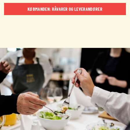
KØBMANDEN: RÅVARER OG LEVERANDØRER