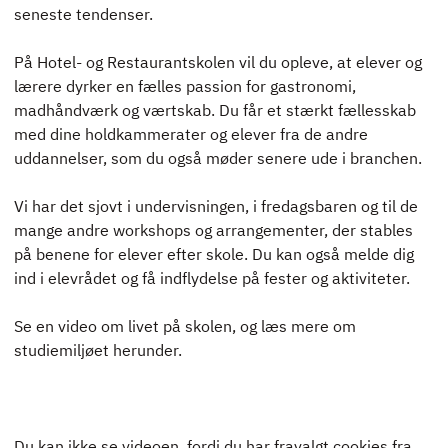
ELEVINTRA (LOGIN)
seneste tendenser.
TIDLIGERE ELEV
På Hotel- og Restaurantskolen vil du opleve, at elever og
lærere dyrker en fælles passion for gastronomi,
ENGLISH
madhåndværk og værtskab. Du får et stærkt fællesskab
med dine holdkammerater og elever fra de andre
uddannelser, som du også møder senere ude i branchen.
Vi har det sjovt i undervisningen, i fredagsbaren og til de
mange andre workshops og arrangementer, der stables
på benene for elever efter skole. Du kan også melde dig
ind i elevrådet og få indflydelse på fester og aktiviteter.
Se en video om livet på skolen, og læs mere om
studiemiljøet herunder.
Du kan ikke se videoen, fordi du har fravalgt cookies fra