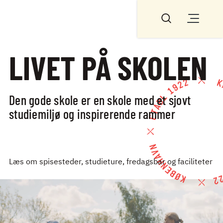
TILBAGE
LIVET PÅ
LIVET PÅ SKOLEN
SKOLEN
Den gode skole er en skole med et sjovt
LIVET PÅ
studiemiljø og inspirerende rammer
SKOLEN
SPISESTEDER
Læs om spisesteder, studieture, fredagsbar og faciliteter
DEN
ØKOLOGISKE
BYHAVE