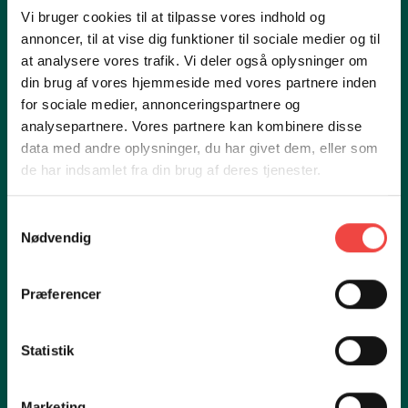
Vi bruger cookies til at tilpasse vores indhold og
annoncer, til at vise dig funktioner til sociale medier og til
DEN ØKOLOGISKE BYHAVE
at analysere vores trafik. Vi deler også oplysninger om
din brug af vores hjemmeside med vores partnere inden
Det er vigtigt, at vores elever får fingrene i mulden og
for sociale medier, annonceringspartnere og
lærer de forskellige grøntsager, urter og frugter at
analysepartnere. Vores partnere kan kombinere disse
kende - og bliver klogere på, hvordan de kommer fra
data med andre oplysninger, du har givet dem, eller som
jord til bord på den bedst mulige måde.
de har indsamlet fra din brug af deres tjenester.
Vores økologiske byhave er både et spisekammer og
Samtykkevalg
et grønt læringsrum, hvor eleverne får en praktisk
Nødvendig
mulighed for at lære om økologi, bæredygtighed og
lokale råvarer, og hvordan dyrkningsmetoder kan have
stor indflydelse på smagen i de råvarer, vi tilbereder
Præferencer
og spiser.
Statistik
Hvis det danske vejr er i godt humør, kan byhaven
desuden bruges som et udendørs klasseværelse.
Marketing