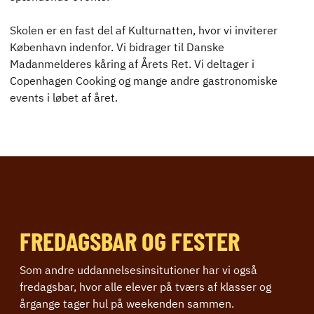
Skolen er en fast del af Kulturnatten, hvor vi inviterer
København indenfor. Vi bidrager til Danske
Madanmelderes kåring af Årets Ret. Vi deltager i
Copenhagen Cooking og mange andre gastronomiske
events i løbet af året.
FREDAGSBAR OG FESTER
Som andre uddannelsesinsitutioner har vi også
fredagsbar, hvor alle elever på tværs af klasser og
årgange tager hul på weekenden sammen.