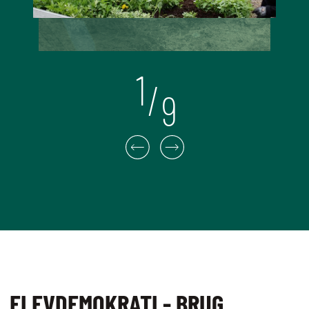
1
/
9
ELEVDEMOKRATI - BRUG