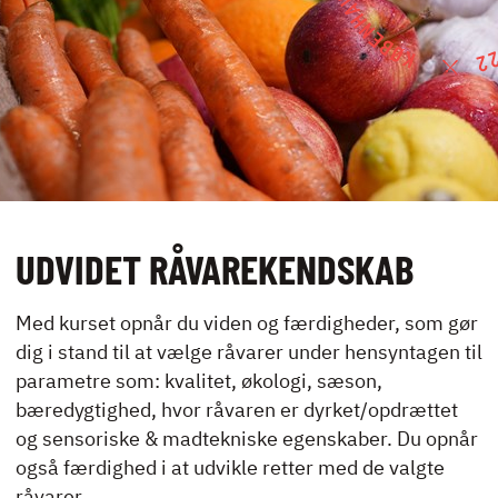
UDLEJNING OG
EVENTS
VIRKSOMHEDS­
KURSER
UDVIDET RÅVAREKENDSKAB
KONTAKT
Med kurset opnår du viden og færdigheder, som gør
NYHEDER
dig i stand til at vælge råvarer under hensyntagen til
JOBBØRS
parametre som: kvalitet, økologi, sæson,
FOR VIRKSOMHEDER
bæredygtighed, hvor råvaren er dyrket/opdrættet
ELEVINTRA (LOGIN)
og sensoriske & madtekniske egenskaber. Du opnår
også færdighed i at udvikle retter med de valgte
TIDLIGERE ELEV
råvarer.