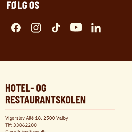
FØLG OS
HOTEL- OG
RESTAURANTSKOLEN
Vigerslev Allé 18, 2500 Valby
Tlf:
33862200
E-mail:
hrs@hrs.dk