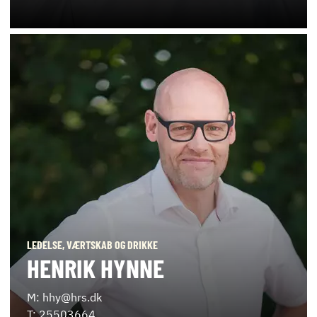
LEDELSE, VÆRTSKAB OG DRIKKE
HENRIK HYNNE
M: hhy@hrs.dk
T: 25503664