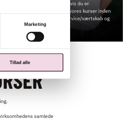
urser
Kontakt mig, hvis du er
interesseret i vores kurser inden
dlejning
for ledelse, service/værtskab og
Marketing
drikkevarer.
Tillad alle
URSER
ing.
 virksomhedens samlede