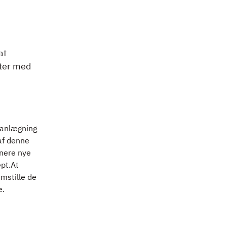
at
tter med
planlægning
af denne
onere nye
pt.At
emstille de
e.