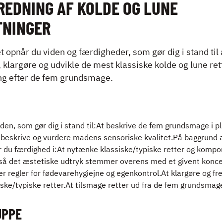
REDNING AF KOLDE OG LUNE
TNINGER
 opnår du viden og færdigheder, som gør dig i stand til 
, klargøre og udvikle de mest klassiske kolde og lune re
ng efter de fem grundsmage.
den, som gør dig i stand til:At beskrive de fem grundsmage i 
t beskrive og vurdere madens sensoriske kvalitet.På baggrund 
r du færdighed i:At nytænke klassiske/typiske retter og komp
, så det æstetiske udtryk stemmer overens med et givent konce
er regler for fødevarehygiejne og egenkontrol.At klargøre og fr
ske/typiske retter.At tilsmage retter ud fra de fem grundsmag
UPPE