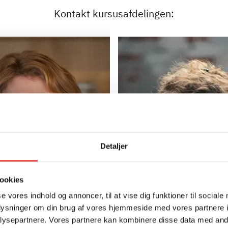
Kontakt kursusafdelingen:
ICE ANSVARLIG
E MARIE
Detaljer
NKLER
GASTRONOMI, BÆREDYGTIGHED, 
LENE VIETZ
@hrs.dk
ookies
0 3656
se vores indhold og annoncer, til at vise dig funktioner til sociale
M: lmv@hrs.dk
oplysninger om din brug af vores hjemmeside med vores partnere i
mig, hvis du er
T: 22464613
ysepartnere. Vores partnere kan kombinere disse data med andr
eret i vores fullservice-