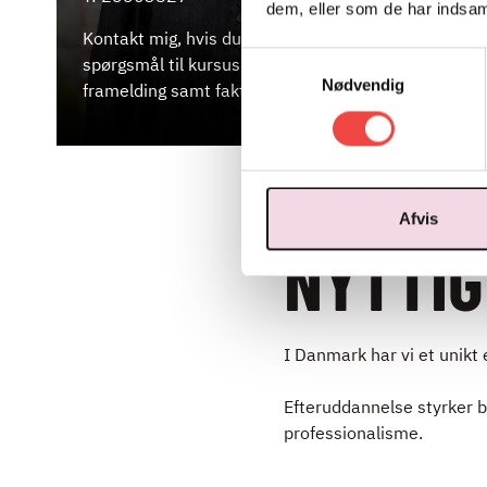
dem, eller som de har indsaml
løsning,
Kontakt mig, hvis du har
ansøgni
Samtykkevalg
spørgsmål til kursusdatoer, til- og
administ
Nødvendig
framelding samt fakturering.
tiden på 
Afvis
NYTTIG
I Danmark har vi et unikt
Efteruddannelse styrker
professionalisme.