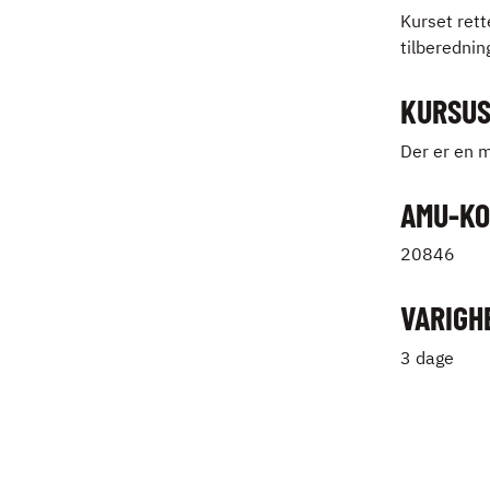
Kurset ret
tilberednin
KURSUS
Der er en m
AMU-KO
20846
VARIGH
3 dage