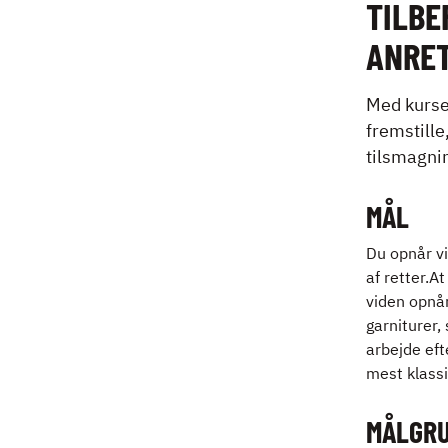
TILBE
ANRE
Med kurset
fremstille
tilsmagni
MÅL
Du opnår vi
af retter.A
viden opnå
garniturer
arbejde eft
mest klassi
MÅLGR