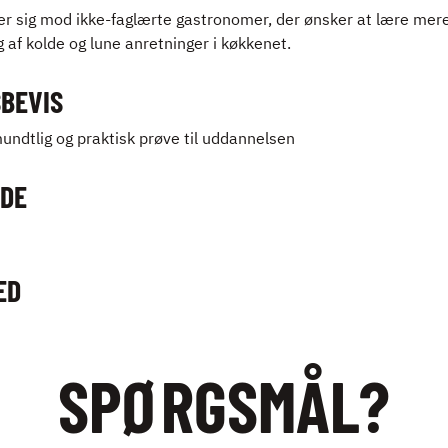
ter sig mod ikke-faglærte gastronomer, der ønsker at lære me
g af kolde og lune anretninger i køkkenet.
BEVIS
undtlig og praktisk prøve til uddannelsen
DE
ED
SPØRGSMÅL?