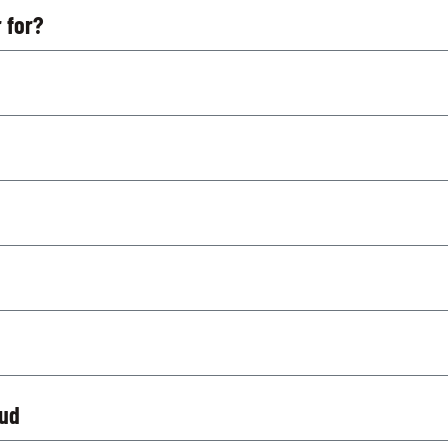
 for?
kud