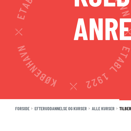
MED
VINAKADEMIET
ANRE
UDLEJNING
OG EVENTS
KONTAKT
VIRKSOMHEDS­
NYHEDER
JOBBØRS
KURSER
FOR VIRKSOMHEDER
ELEVINTRA (LOGIN)
TIDLIGERE ELEV
ENGLISH
FORSIDE
EFTERUDDANNELSE OG KURSER
ALLE KURSER
TILBE