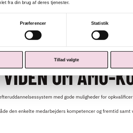
et fra din brug af deres tjenester.
 hvor vi står for tilmelding,
Kontakt mig vedrørende k
nger og andet
inden for gastronomi og
ration, så I kan bruge
bæredygtighed, eller om u
Præferencer
Statistik
det, der er vigtigt for jer.
og events.
Tillad valgte
 VIDEN OM AMU-K
 efteruddannelsessystem med gode muligheder for opkvalificer
 både den enkelte medarbejders kompetencer og fremtid samt