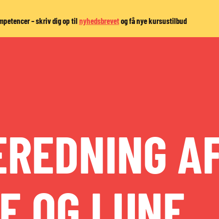
petencer – skriv dig op til
nyhedsbrevet
og få nye kursustilbud
EREDNING A
E OG LUNE