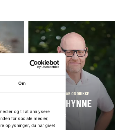
Om
EVENTS
LEDELSE, VÆRTSKAB OG DRIKKE
HENRIK HYNNE
 medier og til at analysere
M: hhy@hrs.dk
nden for sociale medier,
T: 25503664
e oplysninger, du har givet