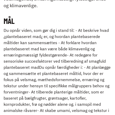
og klimavenlige.
ENGLISH
MÅL
Du opnår viden, som gør dig i stand til: - At beskrive hvad
¿plantebaseret mad¿ er, og hvordan plantebaserede
måltider kan sammensættes - At forklare hvordan
plantebaseret mad kan være både klimavenlig og
ernæringsmæssigt fyldestgørende- At redegøre for
sensoriske succesfaktorer ved tilberedning af smagfuld
plantebaseret madDu opnår færdigheder i: - At planlægge
og sammensætte et plantebaseret måltid, hvor der er
fokus på velsmag, mæthedsfornemmelse, ernæring og
tekstur under hensyn til specifikke målgruppers behov og
forventninger- At tilberede planterige måltider, som er
baseret på bælgfrugter, grøntsager, kartofler,
kornprodukter, frø og nødder alene og. i samspil med
animalske råvarer- At skabe umami, velsmag og tekstur i