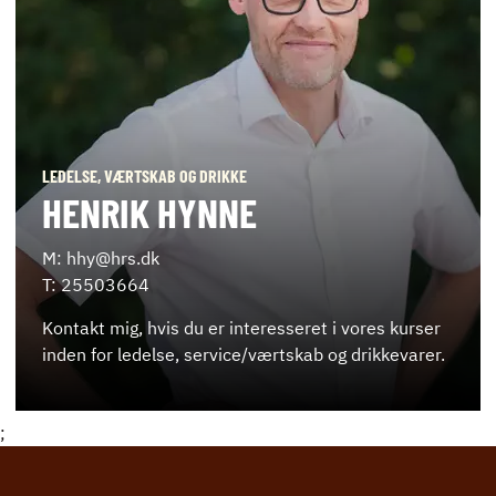
LEDELSE, VÆRTSKAB OG DRIKKE
HENRIK HYNNE
M: hhy@hrs.dk
T: 25503664
Kontakt mig, hvis du er interesseret i vores kurser
inden for ledelse, service/værtskab og drikkevarer.
;