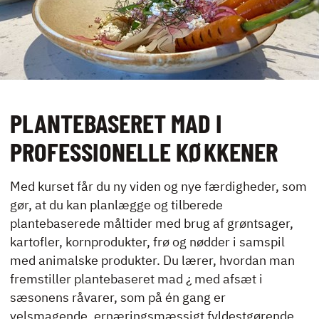
UDLEJNING OG
EVENTS
VIRKSOMHEDS­
KURSER
PLANTEBASERET MAD I
PROFESSIONELLE KØKKENER
Med kurset får du ny viden og nye færdigheder, som
KONTAKT
gør, at du kan planlægge og tilberede
NYHEDER
plantebaserede måltider med brug af grøntsager,
JOBBØRS
kartofler, kornprodukter, frø og nødder i samspil
FOR VIRKSOMHEDER
med animalske produkter. Du lærer, hvordan man
ELEVINTRA (LOGIN)
fremstiller plantebaseret mad ¿ med afsæt i
sæsonens råvarer, som på én gang er
TIDLIGERE ELEV
velsmagende, ernæringsmæssigt fyldestgørende