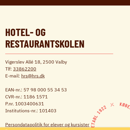
HOTEL- OG
RESTAURANTSKOLEN
Vigerslev Allé 18, 2500 Valby
Tlf:
33862200
E-mail:
hrs@hrs.dk
EAN-nr.: 57 98 000 55 34 53
CVR-nr.: 1186 1571
P.nr. 1003400631
Institutions-nr.: 101403
Persondatapolitik for elever og kursister