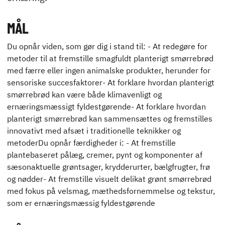
ENGLISH
MÅL
Du opnår viden, som gør dig i stand til: - At redegøre for
metoder til at fremstille smagfuldt planterigt smørrebrød
med færre eller ingen animalske produkter, herunder for
sensoriske succesfaktorer- At forklare hvordan planterigt
smørrebrød kan være både klimavenligt og
ernæringsmæssigt fyldestgørende- At forklare hvordan
planterigt smørrebrød kan sammensættes og fremstilles
innovativt med afsæt i traditionelle teknikker og
metoderDu opnår færdigheder i: - At fremstille
plantebaseret pålæg, cremer, pynt og komponenter af
sæsonaktuelle grøntsager, krydderurter, bælgfrugter, frø
og nødder- At fremstille visuelt delikat grønt smørrebrød
med fokus på velsmag, mæthedsfornemmelse og tekstur,
som er ernæringsmæssig fyldestgørende