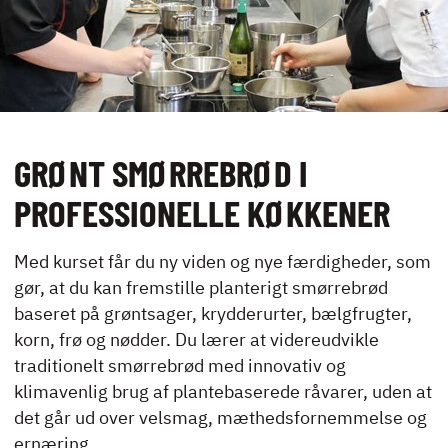
UDLEJNING OG
EVENTS
VIRKSOMHEDS­
KURSER
GRØNT SMØRREBRØD I
PROFESSIONELLE KØKKENER
Med kurset får du ny viden og nye færdigheder, som
KONTAKT
gør, at du kan fremstille planterigt smørrebrød
NYHEDER
baseret på grøntsager, krydderurter, bælgfrugter,
JOBBØRS
korn, frø og nødder. Du lærer at videreudvikle
FOR VIRKSOMHEDER
traditionelt smørrebrød med innovativ og
ELEVINTRA (LOGIN)
klimavenlig brug af plantebaserede råvarer, uden at
det går ud over velsmag, mæthedsfornemmelse og
TIDLIGERE ELEV
ernæring.