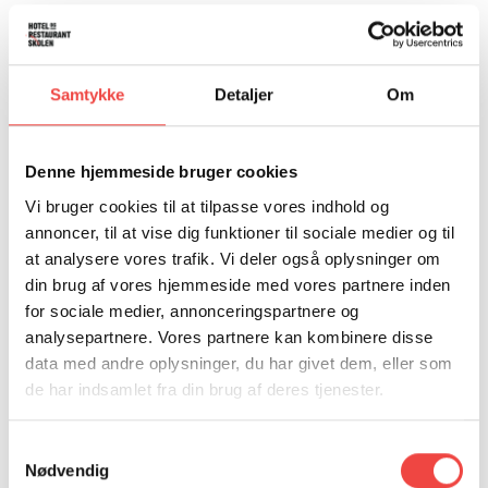
Samtykke
Detaljer
Om
Denne hjemmeside bruger cookies
Vi bruger cookies til at tilpasse vores indhold og
annoncer, til at vise dig funktioner til sociale medier og til
at analysere vores trafik. Vi deler også oplysninger om
din brug af vores hjemmeside med vores partnere inden
KURSUSSEKRETÆR
for sociale medier, annonceringspartnere og
ELSEBETH CHARLOTTE
analysepartnere. Vores partnere kan kombinere disse
data med andre oplysninger, du har givet dem, eller som
CHRISTIANSEN
de har indsamlet fra din brug af deres tjenester.
M: elc@hrs.dk
Samtykkevalg
T: 25503827
Nødvendig