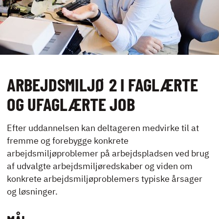
UDLEJNING OG
EVENTS
VIRKSOMHEDS­
KURSER
ARBEJDSMILJØ 2 I FAGLÆRTE
OG UFAGLÆRTE JOB
Efter uddannelsen kan deltageren medvirke til at
KONTAKT
fremme og forebygge konkrete
NYHEDER
arbejdsmiljøproblemer på arbejdspladsen ved brug
JOBBØRS
af udvalgte arbejdsmiljøredskaber og viden om
FOR VIRKSOMHEDER
konkrete arbejdsmiljøproblemers typiske årsager
ELEVINTRA (LOGIN)
og løsninger.
TIDLIGERE ELEV