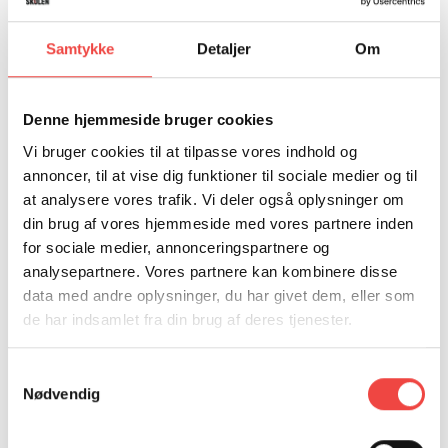
Samtykke
Detaljer
Om
Denne hjemmeside bruger cookies
Vi bruger cookies til at tilpasse vores indhold og
annoncer, til at vise dig funktioner til sociale medier og til
at analysere vores trafik. Vi deler også oplysninger om
KURSUSSEKRETÆR
din brug af vores hjemmeside med vores partnere inden
ELSEBETH CHARLOTTE
for sociale medier, annonceringspartnere og
CHRISTIANSEN
analysepartnere. Vores partnere kan kombinere disse
data med andre oplysninger, du har givet dem, eller som
de har indsamlet fra din brug af deres tjenester.
M: elc@hrs.dk
T: 25503827
Samtykkevalg
Kontakt mig, hvis du har spørgsmål til
Nødvendig
kursusdatoer, til- og framelding samt fakturering.