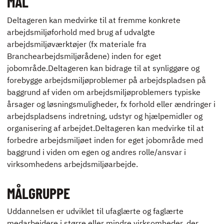
MÅL
ENGLISH
Deltageren kan medvirke til at fremme konkrete
arbejdsmiljøforhold med brug af udvalgte
arbejdsmiljøværktøjer (fx materiale fra
Branchearbejdsmiljørådene) inden for eget
jobområde.Deltageren kan bidrage til at synliggøre og
forebygge arbejdsmiljøproblemer på arbejdspladsen på
baggrund af viden om arbejdsmiljøproblemers typiske
årsager og løsningsmuligheder, fx forhold eller ændringer i
arbejdspladsens indretning, udstyr og hjælpemidler og
organisering af arbejdet.Deltageren kan medvirke til at
forbedre arbejdsmiljøet inden for eget jobområde med
baggrund i viden om egen og andres rolle/ansvar i
virksomhedens arbejdsmiljøarbejde.
MÅLGRUPPE
Uddannelsen er udviklet til ufaglærte og faglærte
medarbejdere i større eller mindre virksomheder, der