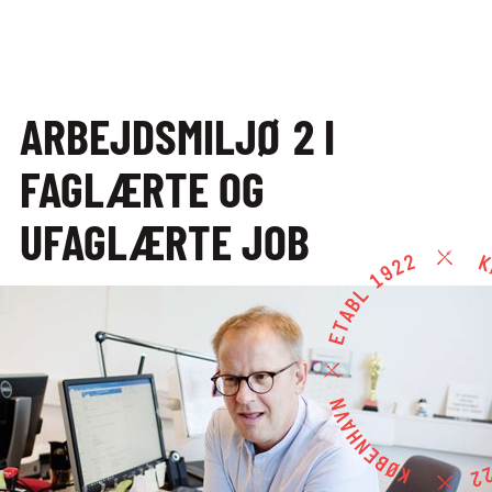
EFTERUDDANNELSE
OG KURSER
ARBEJDSMILJØ 2 I
EFTERUDDANNELSE
FAGLÆRTE OG
OG KURSER
UFAGLÆRTE JOB
ALLE KURSER
EFTER­UDDANNELSER
FULLSERVICE
UDDANNELSER MED
VINAKADEMIET