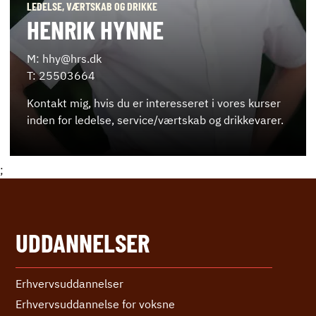
LEDELSE, VÆRTSKAB OG DRIKKE
HENRIK HYNNE
M: hhy@hrs.dk
T: 25503664
Kontakt mig, hvis du er interesseret i vores kurser
inden for ledelse, service/værtskab og drikkevarer.
;
UDDANNELSER
Erhvervs­uddannelser
Erhvervs­uddannelse ­for voksne