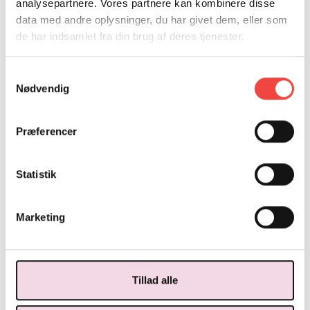
analysepartnere. Vores partnere kan kombinere disse
events.
data med andre oplysninger, du har givet dem, eller som
de har indsamlet fra din brug af deres tjenester.
Samtykkevalg
Nødvendig
Præferencer
Statistik
Marketing
LEDELSE, VÆRTSKAB OG DRIKKE
HENRIK HYNNE
Tillad alle
M: hhy@hrs.dk