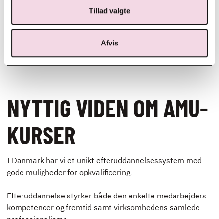
T: 25503664
Tillad valgte
Kontakt mig, hvis du er interesseret i vores kurser
inden for ledelse, service/værtskab og drikkevarer.
Afvis
NYTTIG VIDEN OM AMU-
KURSER
I Danmark har vi et unikt efteruddannelsessystem med
gode muligheder for opkvalificering.
Efteruddannelse styrker både den enkelte medarbejders
kompetencer og fremtid samt virksomhedens samlede
professionalisme.