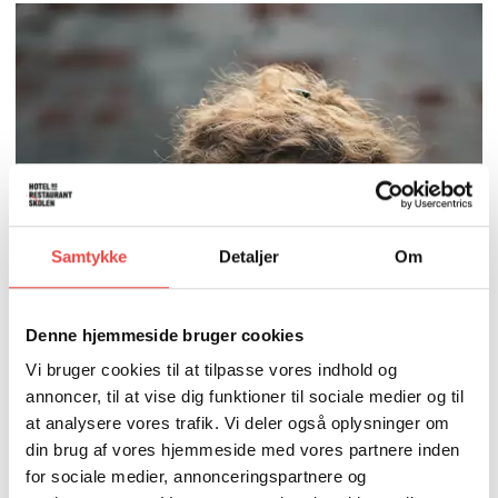
Samtykke
Detaljer
Om
GASTRONOMI, BÆREDYGTIGHED, EVENTS
LENE VIETZ
Denne hjemmeside bruger cookies
Vi bruger cookies til at tilpasse vores indhold og
M: lmv@hrs.dk
annoncer, til at vise dig funktioner til sociale medier og til
T: 22464613
at analysere vores trafik. Vi deler også oplysninger om
din brug af vores hjemmeside med vores partnere inden
Kontakt mig vedrørende kurser inden for
for sociale medier, annonceringspartnere og
gastronomi og bæredygtighed, eller om udlejning og