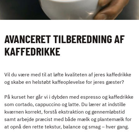
UDLEJNING OG
EVENTS
VIRKSOMHEDS­
AVANCERET TILBEREDNING AF
KURSER
KAFFEDRIKKE
Vil du være med til at løfte kvaliteten af jeres kaffedrikke
og skabe en helstøbt kaffeoplevelse for jeres gæster?
KONTAKT
NYHEDER
På kurset her går vi i dybden med espresso og kaffedrikke
JOBBØRS
som cortado, cappuccino og latte. Du lærer at indstille
kværnen korrekt, forstå ekstraktion og gennemløbstid
FOR VIRKSOMHEDER
samt arbejde præcist med både mælk og plantemælk for
ELEVINTRA (LOGIN)
at opnå den rette tekstur, balance og smag – hver gang.
TIDLIGERE ELEV