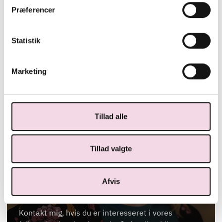
Præferencer
Statistik
Marketing
Tillad alle
FULLSERVICE ANSVARLIG
Tillad valgte
ANNE MARIE BRINKLER
M: amb@hrs.dk
Afvis
T: 2550 3656
Kontakt mig, hvis du er interesseret i vores