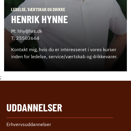
LEDELSE, VÆRTSKAB OG DRIKKE
HENRIK HYNNE
M: hhy@hrs.dk
T: 25503664
Kontakt mig, hvis du er interesseret i vores kurser
inden for ledelse, service/værtskab og drikkevarer.
;
UDDANNELSER
Erhvervs­uddannelser