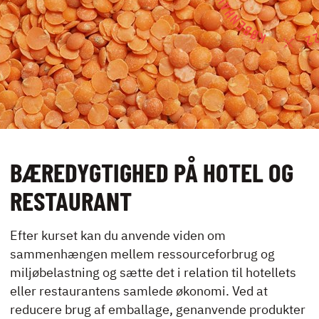
UDLEJNING OG
EVENTS
VIRKSOMHEDS­
KURSER
BÆREDYGTIGHED PÅ HOTEL OG
RESTAURANT
KONTAKT
NYHEDER
Efter kurset kan du anvende viden om
JOBBØRS
sammenhængen mellem ressourceforbrug og
FOR VIRKSOMHEDER
miljøbelastning og sætte det i relation til hotellets
ELEVINTRA (LOGIN)
eller restaurantens samlede økonomi. Ved at
TIDLIGERE ELEV
reducere brug af emballage, genanvende produkter