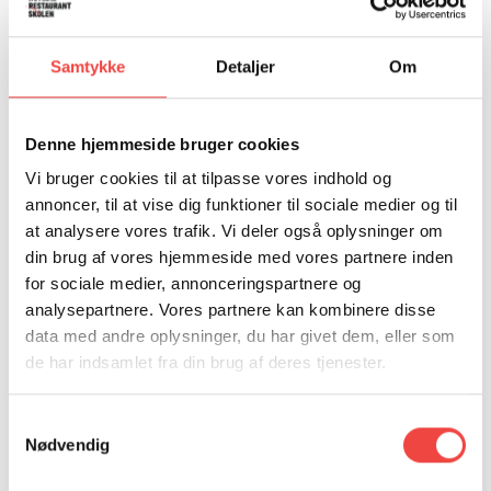
Samtykke
Detaljer
Om
Denne hjemmeside bruger cookies
Vi bruger cookies til at tilpasse vores indhold og
annoncer, til at vise dig funktioner til sociale medier og til
at analysere vores trafik. Vi deler også oplysninger om
KURSUSSEKRETÆR
din brug af vores hjemmeside med vores partnere inden
ELSEBETH CHARLOTTE
for sociale medier, annonceringspartnere og
analysepartnere. Vores partnere kan kombinere disse
CHRISTIANSEN
data med andre oplysninger, du har givet dem, eller som
de har indsamlet fra din brug af deres tjenester.
M: elc@hrs.dk
T: 25503827
Samtykkevalg
Nødvendig
Kontakt mig, hvis du har spørgsmål til
kursusdatoer, til- og framelding samt fakturering.