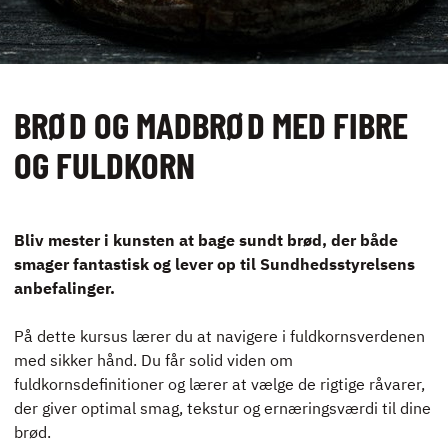
UDLEJNING OG
EVENTS
VIRKSOMHEDS­
BRØD OG MADBRØD MED FIBRE
KURSER
OG FULDKORN
Bliv mester i kunsten at bage sundt brød, der både
smager fantastisk og lever op til Sundhedsstyrelsens
KONTAKT
anbefalinger.
NYHEDER
JOBBØRS
På dette kursus lærer du at navigere i fuldkornsverdenen
med sikker hånd. Du får solid viden om
FOR VIRKSOMHEDER
fuldkornsdefinitioner og lærer at vælge de rigtige råvarer,
ELEVINTRA (LOGIN)
der giver optimal smag, tekstur og ernæringsværdi til dine
TIDLIGERE ELEV
brød.