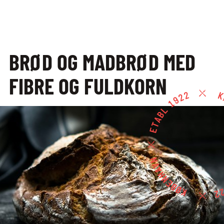
EFTERUDDANNELSE
OG KURSER
BRØD OG MADBRØD MED
EFTERUDDANNELSE
FIBRE OG FULDKORN
OG KURSER
ALLE KURSER
EFTER­UDDANNELSER
FULLSERVICE
UDDANNELSER MED
VINAKADEMIET