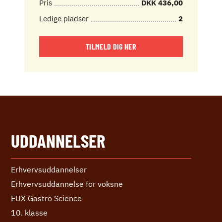
Pris
DKK 436,00
Ledige pladser
2
TILMELD DIG HER
UDDANNELSER
Erhvervs­uddannelser
Erhvervs­uddannelse ­for voksne
EUX Gastro Science
10. klasse