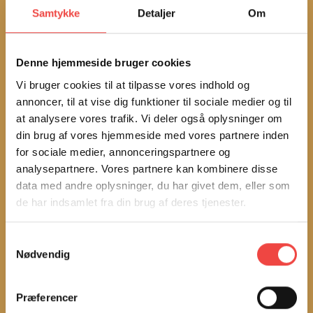
Samtykke
Detaljer
Om
Denne hjemmeside bruger cookies
Vi bruger cookies til at tilpasse vores indhold og
annoncer, til at vise dig funktioner til sociale medier og til
at analysere vores trafik. Vi deler også oplysninger om
din brug af vores hjemmeside med vores partnere inden
for sociale medier, annonceringspartnere og
analysepartnere. Vores partnere kan kombinere disse
TJEN PENGE PÅ KURSER - VI ORDNER
data med andre oplysninger, du har givet dem, eller som
BØVLET
de har indsamlet fra din brug af deres tjenester.
Vidste du, at du kan sende medarbejdere på kursus – og få penge for
Samtykkevalg
det?
Nødvendig
De fleste kurser koster kun 218 kr. om dagen, men arbejdsgiver kan
faktisk få 1000-1700 kr. i godtgørelse. I alt kan det give virksomheden
Præferencer
et overskud på op til 1450 kroner om dagen!