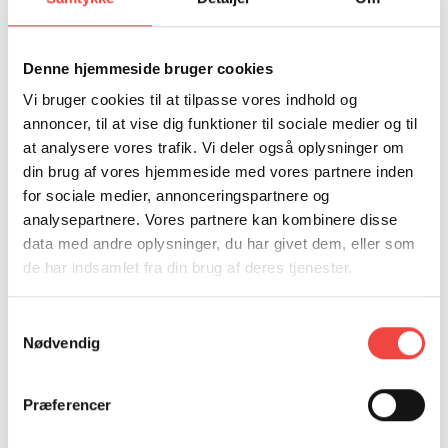
Denne hjemmeside bruger cookies
Vi bruger cookies til at tilpasse vores indhold og
KURSUSSEKRETÆR
ELSEBETH CHARLOTTE
annoncer, til at vise dig funktioner til sociale medier og til
at analysere vores trafik. Vi deler også oplysninger om
CHRISTIANSEN
din brug af vores hjemmeside med vores partnere inden
for sociale medier, annonceringspartnere og
M: elc@hrs.dk
analysepartnere. Vores partnere kan kombinere disse
T: 25503827
data med andre oplysninger, du har givet dem, eller som
de har indsamlet fra din brug af deres tjenester.
Kontakt mig, hvis du har spørgsmål til
kursusdatoer, til- og framelding samt fakturering.
Samtykkevalg
Nødvendig
Præferencer