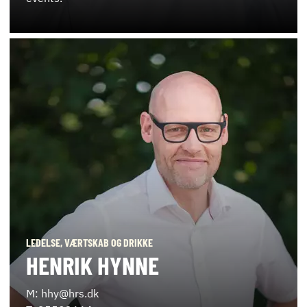
LEDELSE, VÆRTSKAB OG DRIKKE
HENRIK HYNNE
M: hhy@hrs.dk