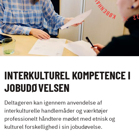
UDLEJNING OG
EVENTS
VIRKSOMHEDS­
KURSER
INTERKULTUREL KOMPETENCE I
JOBUDØVELSEN
KONTAKT
NYHEDER
Deltageren kan igennem anvendelse af
JOBBØRS
interkulturelle handlemåder og værktøjer
FOR VIRKSOMHEDER
professionelt håndtere mødet med etnisk og
ELEVINTRA (LOGIN)
kulturel forskellighed i sin jobudøvelse.
TIDLIGERE ELEV