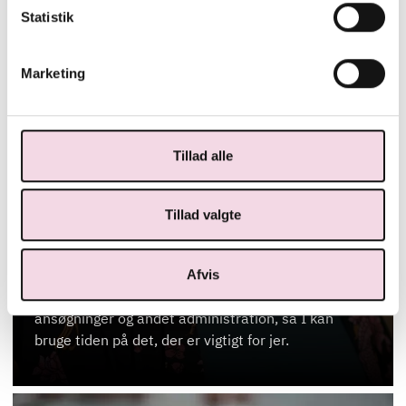
Statistik
Marketing
FULLSERVICE ANSVARLIG
Tillad alle
ANNE MARIE BRINKLER
Tillad valgte
M: amb@hrs.dk
T: 2550 3656
Kontakt mig, hvis du er interesseret i vores
Afvis
fullservice-løsning, hvor vi står for tilmelding,
ansøgninger og andet administration, så I kan
bruge tiden på det, der er vigtigt for jer.