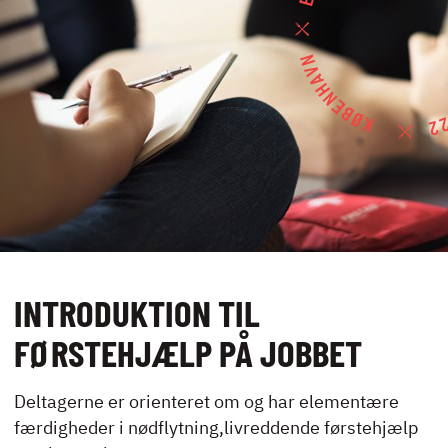
UDLEJNING OG
EVENTS
VIRKSOMHEDS­
KURSER
KONTAKT
INTRODUKTION TIL
NYHEDER
JOBBØRS
FØRSTEHJÆLP PÅ JOBBET
FOR VIRKSOMHEDER
ELEVINTRA (LOGIN)
Deltagerne er orienteret om og har elementære
TIDLIGERE ELEV
færdigheder i nødflytning,livreddende førstehjælp