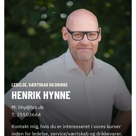
LEDELSE, VÆRTSKAB OG DRIKKE
HENRIK HYNNE
M: hhy@hrs.dk
T: 25503664
Kontakt mig, hvis du er interesseret i vores kurser
inden for ledelse, service/værtskab og drikkevarer.