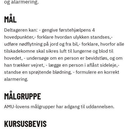
og alarmering.
ENGLISH
MÅL
Deltageren kan: - gengive førstehjælpens 4
hovedpunkter,- forklare hvordan ulykken standses,-
udføre nødflytning på jord og fra bil,- forklare, hvorfor alle
tilskadekomne skal sikres luft til lungerne og blod til
hovedet, - undersøge om en person er bevidstløs, og om
han trækker vejret, - lægge en person i aflåst sideleje,-
standse en sprøjtende blødning, - formulere en korrekt
alarmering.
MÅLGRUPPE
AMU-lovens målgrupper har adgang til uddannelsen.
KURSUSBEVIS