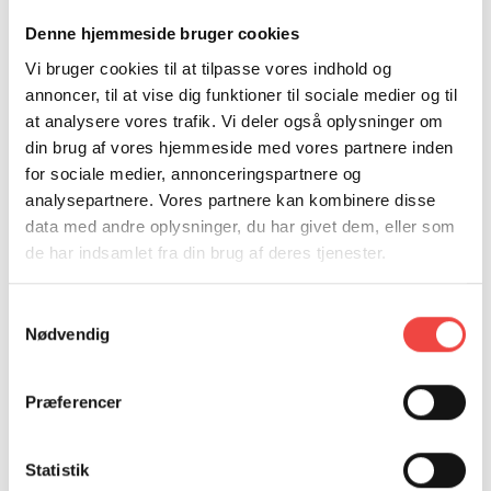
KURSUSSEKRETÆR
Denne hjemmeside bruger cookies
ELSEBETH CHARLOTTE
Vi bruger cookies til at tilpasse vores indhold og
annoncer, til at vise dig funktioner til sociale medier og til
CHRISTIANSEN
at analysere vores trafik. Vi deler også oplysninger om
din brug af vores hjemmeside med vores partnere inden
M: elc@hrs.dk
for sociale medier, annonceringspartnere og
T: 25503827
analysepartnere. Vores partnere kan kombinere disse
Kontakt mig, hvis du har spørgsmål til
data med andre oplysninger, du har givet dem, eller som
kursusdatoer, til- og framelding samt fakturering.
de har indsamlet fra din brug af deres tjenester.
Samtykkevalg
Nødvendig
Præferencer
Statistik