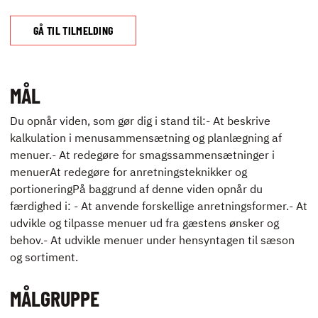
UDLEJNING OG
EVENTS
GÅ TIL TILMELDING
VIRKSOMHEDS­
KURSER
MÅL
Du opnår viden, som gør dig i stand til:- At beskrive
kalkulation i menusammensætning og planlægning af
menuer.- At redegøre for smagssammensætninger i
menuerAt redegøre for anretningsteknikker og
portioneringPå baggrund af denne viden opnår du
KONTAKT
færdighed i: - At anvende forskellige anretningsformer.- At
NYHEDER
udvikle og tilpasse menuer ud fra gæstens ønsker og
JOBBØRS
behov.- At udvikle menuer under hensyntagen til sæson
FOR VIRKSOMHEDER
og sortiment.
ELEVINTRA (LOGIN)
MÅLGRUPPE
TIDLIGERE ELEV