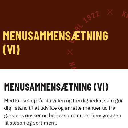
EFTERUDDANNELSE
OG KURSER
MENUSAMMENSÆTNING
EFTERUDDANNELSE
(VI)
OG KURSER
ALLE KURSER
EFTER­UDDANNELSER
MENUSAMMENSÆTNING (VI)
FULLSERVICE
Med kurset opnår du viden og færdigheder, som gør
UDDANNELSER MED
dig i stand til at udvikle og anrette menuer ud fra
VINAKADEMIET
gæstens ønsker og behov samt under hensyntagen
til sæson og sortiment.