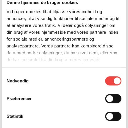
M: hhy@hrs.dk
Denne hjemmeside bruger cookies
T: 25503664
Vi bruger cookies til at tilpasse vores indhold og
annoncer, til at vise dig funktioner til sociale medier og til
Kontakt mig, hvis du er interesseret i vores kurser
at analysere vores trafik. Vi deler også oplysninger om
inden for ledelse, service/værtskab og drikkevarer.
din brug af vores hjemmeside med vores partnere inden
for sociale medier, annonceringspartnere og
analysepartnere. Vores partnere kan kombinere disse
data med andre oplysninger, du har givet dem, eller som
de har indsamlet fra din brug af deres tjenester.
NYTTIG VIDEN OM AMU-
Samtykkevalg
KURSER
Nødvendig
I Danmark har vi et unikt efteruddannelsessystem med
Præferencer
gode muligheder for opkvalificering.
Statistik
Efteruddannelse styrker både den enkelte medarbejders
kompetencer og fremtid samt virksomhedens samlede