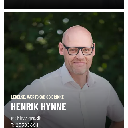
LEDELSE, VÆRTSKAB OG DRIKKE
HENRIK HYNNE
M: hhy@hrs.dk
T: 25503664