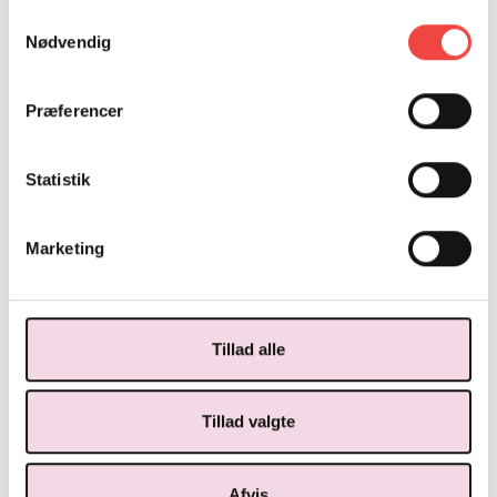
Samtykkevalg
Hvem er AMU-kurser for?
Nødvendig
Præferencer
Tilmelding
Statistik
Forløb
Marketing
Kursusbevis
For ledige
Tillad alle
Pris
Tillad valgte
Godtgørelse og tilskud
Afvis