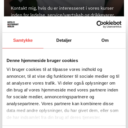
Kontakt mig, hvis du er interesseret i vores kurser
inden for ledelse, service/værtskab og drikkevarer.
Samtykke
Detaljer
Om
NYTTIG VIDEN OM AMU-
Denne hjemmeside bruger cookies
KURSER
Vi bruger cookies til at tilpasse vores indhold og
annoncer, til at vise dig funktioner til sociale medier og til
at analysere vores trafik. Vi deler også oplysninger om
I Danmark har vi et unikt efteruddannelsessystem med
din brug af vores hjemmeside med vores partnere inden
gode muligheder for opkvalificering.
for sociale medier, annonceringspartnere og
analysepartnere. Vores partnere kan kombinere disse
Efteruddannelse styrker både den enkelte medarbejders
data med andre oplysninger, du har givet dem, eller som
kompetencer og fremtid samt virksomhedens samlede
de har indsamlet fra din brug af deres tjenester.
professionalisme.