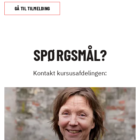
UDLEJNING OG
GÅ TIL TILMELDING
EVENTS
VIRKSOMHEDS­
KURSER
SPØRGSMÅL?
Kontakt kursusafdelingen:
KONTAKT
NYHEDER
JOBBØRS
FOR VIRKSOMHEDER
ELEVINTRA (LOGIN)
TIDLIGERE ELEV