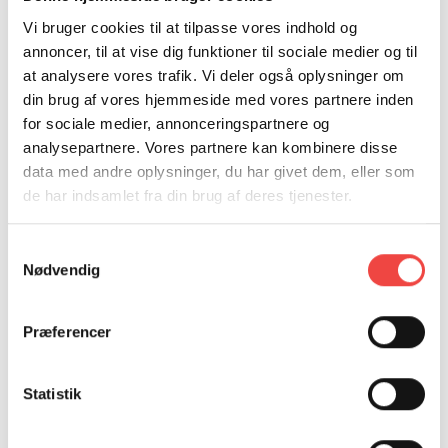
CHRISTIANSEN
Vi bruger cookies til at tilpasse vores indhold og
annoncer, til at vise dig funktioner til sociale medier og til
M: elc@hrs.dk
at analysere vores trafik. Vi deler også oplysninger om
T: 25503827
din brug af vores hjemmeside med vores partnere inden
for sociale medier, annonceringspartnere og
Kontakt mig, hvis du har spørgsmål til
analysepartnere. Vores partnere kan kombinere disse
kursusdatoer, til- og framelding samt fakturering.
data med andre oplysninger, du har givet dem, eller som
de har indsamlet fra din brug af deres tjenester.
Samtykkevalg
Nødvendig
Præferencer
Statistik