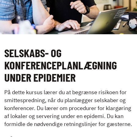
UDLEJNING OG
EVENTS
VIRKSOMHEDS­
KURSER
SELSKABS- OG
KONFERENCEPLANLÆGNING
UNDER EPIDEMIER
KONTAKT
NYHEDER
På dette kursus lærer du at begrænse risikoen for
smittespredning, når du planlægger selskaber og
JOBBØRS
konferencer. Du lærer om procedurer for klargøring
FOR VIRKSOMHEDER
af lokaler og servering under en epidemi. Du kan
ELEVINTRA (LOGIN)
formidle de nødvendige retningslinjer for gæsterne.
TIDLIGERE ELEV