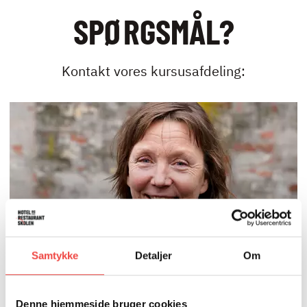
SPØRGSMÅL?
Kontakt vores kursusafdeling:
Samtykke
Detaljer
Om
KURSUSSEKRETÆR
ELSEBETH CHARLOTTE
Denne hjemmeside bruger cookies