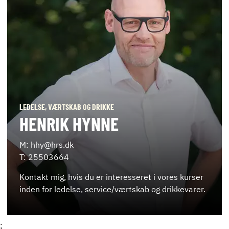
LEDELSE, VÆRTSKAB OG DRIKKE
HENRIK HYNNE
M: hhy@hrs.dk
T: 25503664
Kontakt mig, hvis du er interesseret i vores kurser
inden for ledelse, service/værtskab og drikkevarer.
;