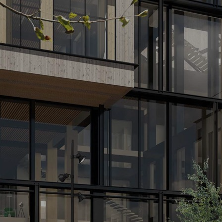
BLIV ELEV
LIVET PÅ SKOLEN
OPLEV OS
EFTERUDDANNELSE
OG KURSER
OM SKOLEN