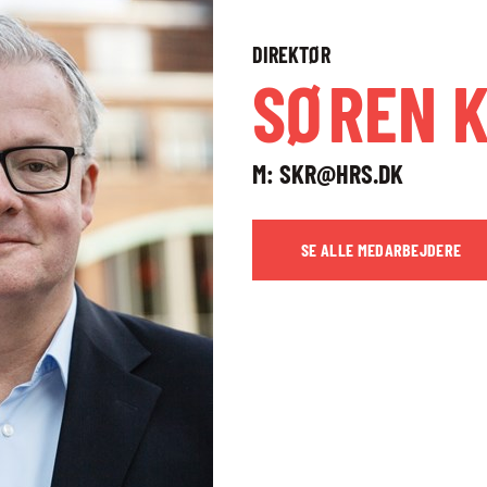
DIREKTØR
SØREN 
M:
SKR@HRS.DK
SE ALLE MEDARBEJDERE