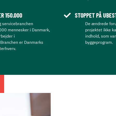
R 150.000
STOPPET PÅ UBES
og servicebranchen
De ændrede foru
.000 mennesker i Danmark,
projektet ikke 
rbejder i
indhold, som var
 Branchen er Danmarks
byggeprogram.
terhverv.