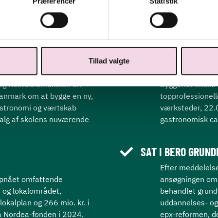
Præferencer
Statistik
Tillad valgte
MODERNE FACILIT
 og Restaurantskolen en
Byggeriet skull
anmark om at bygge en ny,
topprofessionel
astronomi og værtskab
værksteder, 22.
alg af skolens nuværende
gastronomisk c
SAT I BERO GRUN
Efter meddelels
opnået omfattende
ansøgningen om p
 og lokalområdet,
behandlet grund
lokalplan og 266 mio. kr. i
uddannelses- og 
fra Nordea-fonden i 2024.
epx-reformen, d