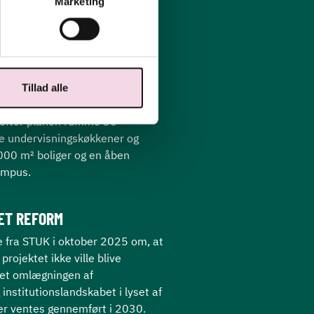
Marketing
Tillad alle
ETER
e efter planen rumme 30
le undervisningskøkkener og
000 m² boliger og en åben
ampus.
DET REFORM
e fra STUK i oktober 2025 om, at
rojektet ikke ville blive
et omlægningen af
institutionslandskabet i lyset af
er ventes gennemført i 2030.