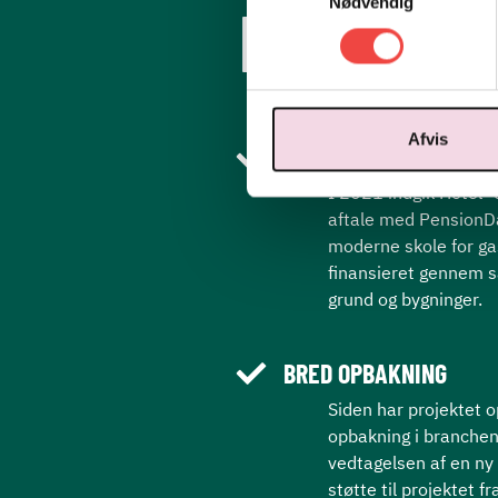
Nødvendig
FAKTA
Afvis
AFTALE SIDEN 2021
I 2021 indgik Hotel-
aftale med PensionD
moderne skole for g
finansieret gennem s
grund og bygninger.
BRED OPBAKNING
Siden har projektet 
opbakning i branchen
vedtagelsen af en ny 
støtte til projektet 