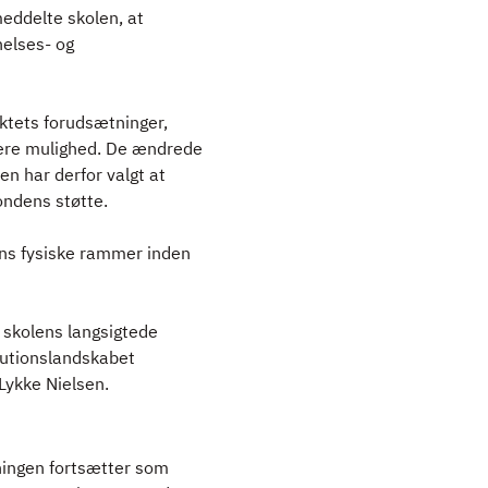
meddelte skolen, at
nelses- og
ktets forudsætninger,
dere mulighed. De ændrede
n har derfor valgt at
ondens støtte.
lens fysiske rammer inden
 skolens langsigtede
tutionslandskabet
Lykke Nielsen.
sningen fortsætter som