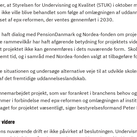
ter, at Styrelsen for Undervisning og Kvalitet (STUK) i oktober 
ikke ville blive behandlet som følge af omlægningen af uddan
lyset af epx-reformen, der ventes gennemført i 2030.
et haft dialog med PensionDanmark og Nordea-fonden om proje
 rammevilkår har haft afgørende betydning for projektets vi
t projektet ikke kan gennemføres i dets nuværende form. Skole
emt tid, og i samråd med Nordea-fonden valgt at tilbageføre f
e situationen og undersøge alternative veje til at udvikle sko
 af det fremtidige uddannelseslandskab.
nnemarbejdet projekt, som var forankret i branchens behov og
mmer i forbindelse med epx-reformen og omlægningen af insti
aget for projektet væsentligt, siger bestyrelsesformand Peter 
 videre
ns nuværende drift er ikke påvirket af beslutningen. Undervi