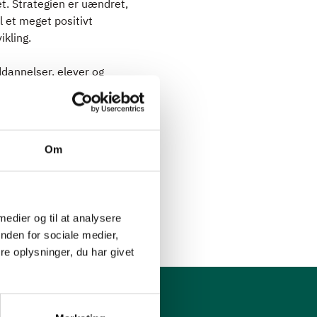
et. Strategien er uændret,
l et meget positivt
ikling.
ddannelser, elever og
or erhvervsuddannelserne
 fuldt finansieret og
dieboliger,” siger skolens
Om
raktive
marbejdspartnere, når der
 medier og til at analysere
nden for sociale medier,
e oplysninger, du har givet