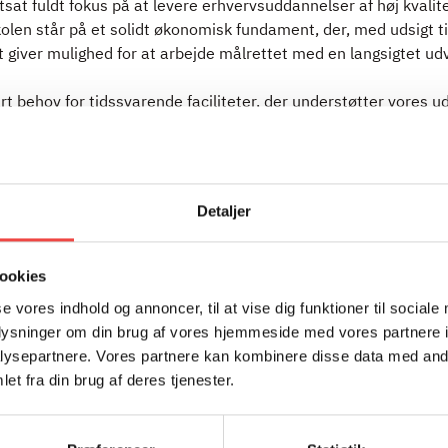
rtsat fuldt fokus på at levere erhvervsuddannelser af høj kvalit
olen står på et solidt økonomisk fundament, der, med udsigt ti
 giver mulighed for at arbejde målrettet med en langsigtet udv
art behov for tidssvarende faciliteter, der understøtter vores u
 nødt til at afvente større klarhed om de strukturelle rammer f
t. Det er en skam, at vi ikke kan realisere et projekt, som var
et lokalplan, herunder planerne om at opføre mere end 300 stu
.
Detaljer
en vil fortsat arbejde sammen med branchen om at udvikle att
emtidens faglærte og vil orientere elever, medarbejdere og sa
ookies
jde.
se vores indhold og annoncer, til at vise dig funktioner til sociale
oplysninger om din brug af vores hjemmeside med vores partnere i
ysepartnere. Vores partnere kan kombinere disse data med andr
et fra din brug af deres tjenester.