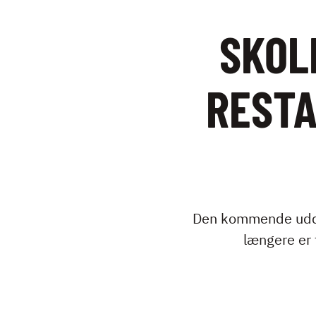
SKOL
REST
Den kommende uddan
længere er 