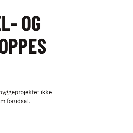
L- OG
OPPES
byggeprojektet ikke
om forudsat.