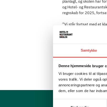
planlagt, og skolen har fo
og Hotel- og Restaurantsk
regnskab for 2025, fortsat
”Vi står fortsat med et kl
kursister. Samtidig er vi
og vores udbud fremadrette
understøttet af en vedtag
direktør Søren Kristensen
Samtykke
Hotel- og Restaurantskol
uddannelsesmiljøer for fr
Denne hjemmeside bruger c
er nyt om det videre arbe
Vi bruger cookies til at tilpas
vores trafik. Vi deler også 
annonceringspartnere og anal
dem, eller som de har indsaml
Samtykkevalg