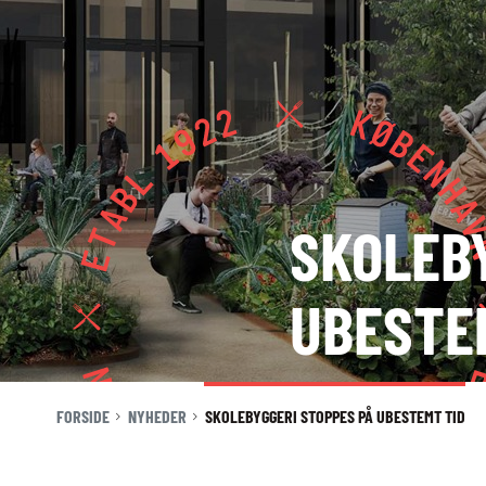
KONTAKT
NYHEDER
JOBBØRS
SKOLEB
FOR VIRKSOMHEDER
ELEVINTRA (LOGIN)
UBESTE
TIDLIGERE ELEV
ENGLISH
FORSIDE
NYHEDER
SKOLEBYGGERI STOPPES PÅ UBESTEMT TID