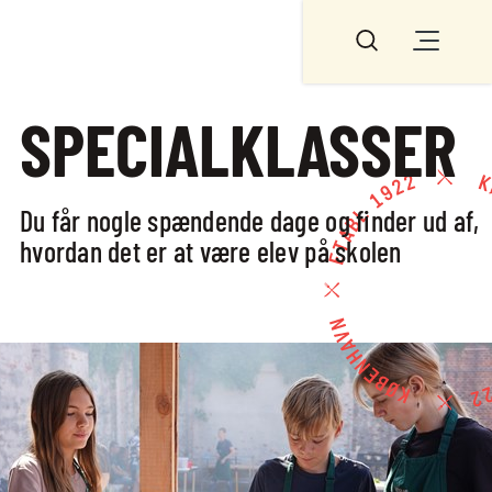
TILBAGE
OPLEV OS
SPECIALKLASSER
OPLEV OS
Du får nogle spændende dage og finder ud af,
INFODAGE
hvordan det er at være elev på skolen
ELEV FOR EN
DAG
BROBYGNING
OG
INTROFORLØB