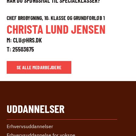
HAR DU SPØRGSMÅL TIL SPECIALKLASSER?
CHEF BROBYGNING, 10. KLASSE OG GRUNDFORLØB 1
CHRISTA LUND JENSEN
M:
CLU@HRS.DK
T:
25503675
SE ALLE MEDARBEJDERE
UDDANNELSER
Erhvervs­uddannelser
Erhvervs­uddannelse ­for voksne