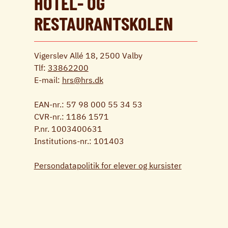
HOTEL- OG
RESTAURANTSKOLEN
Vigerslev Allé 18, 2500 Valby
Tlf:
33862200
E-mail:
hrs@hrs.dk
EAN-nr.: 57 98 000 55 34 53
CVR-nr.: 1186 1571
P.nr. 1003400631
Institutions-nr.: 101403
Persondatapolitik for elever og kursister