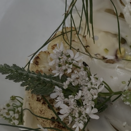
BLIV ELEV
LIVET PÅ SKOLEN
OPLEV OS
EFTERUDDANNELSE
OG KURSER
OM SKOLEN