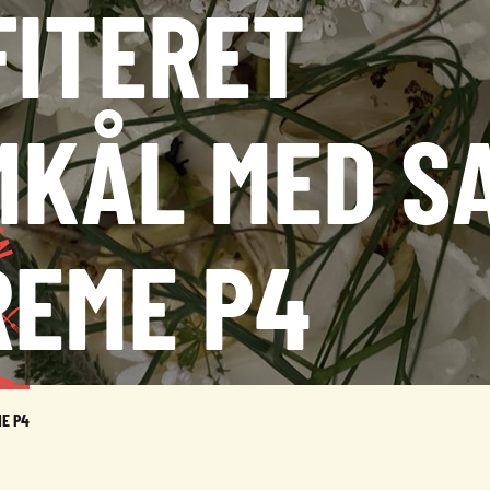
FITERET
MKÅL MED S
REME P4
E P4