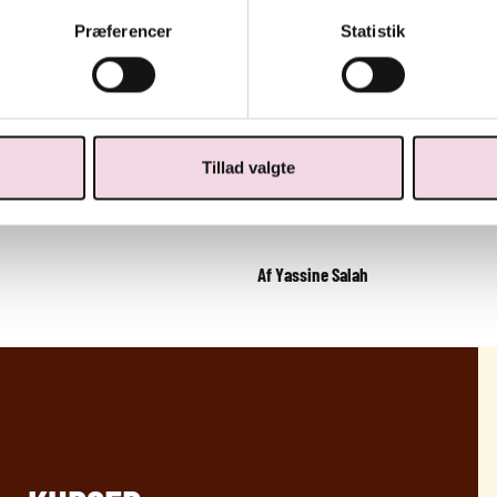
møre i fløde. Blændes herefte
Præferencer
Statistik
Sauce
Creme fraiche og æg piskes 
Fondes vendes i æggemikset ti
varme.
Tillad valgte
Estragon finhakkes og vendes 
Af Yassine Salah