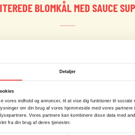
ITEREDE BLOMKÅL MED SAUCE SU
Detaljer
ookies
se vores indhold og annoncer, til at vise dig funktioner til sociale
Blomkål
oplysninger om din brug af vores hjemmeside med vores partnere i
1 blomkål skæres i buketter, 
ysepartnere. Vores partnere kan kombinere disse data med andr
Smages til med salt og peber.
et fra din brug af deres tjenester.
1 blomkål skæres i helt tynde