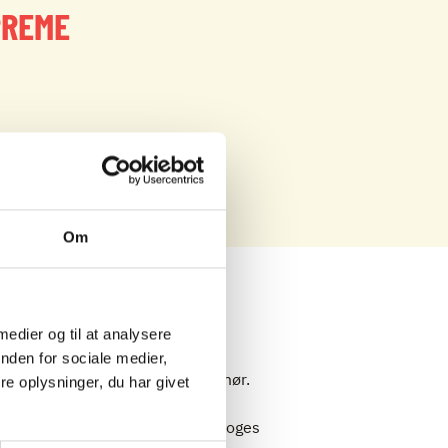
PREME
Om
 medier og til at analysere
nden for sociale medier,
steges på panden og vendes i smør.
e oplysninger, du har givet
 skiver. Resterne af blomkålen koges