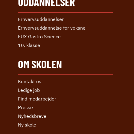
UDDANNELSER
Erhvervs­uddannelser
Erhvervs­uddannelse ­for voksne
EUX Gastro Science
10. klasse
OM SKOLEN
Kontakt os
Ledige job
Find medarbejder
Presse
Nyhedsbreve
Ny skole