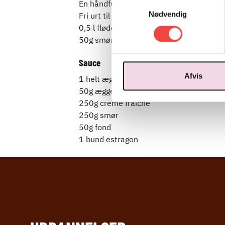
Samtykkevalg
En håndfuld grovhakket pistacie
Nødvendig
Fri urt til pynt
0,5 l fløde til puré
50g smør
Sauce
Afvis
1 helt æg
50g æggeblomme
250g creme fraiche
250g smør
50g fond
1 bund estragon