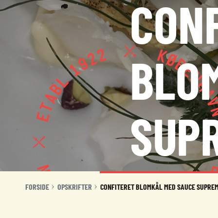
CON
BLO
KONTAKT
NYHEDER
JOBBØRS
SUP
FOR VIRKSOMHEDER
ELEVINTRA (LOGIN)
TIDLIGERE ELEV
ENGLISH
FORSIDE
OPSKRIFTER
CONFITERET BLOMKÅL MED SAUCE SUPREM