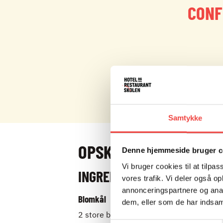
CONF
Samtykke
OPSKRIFT
Denne hjemmeside bruger c
Vi bruger cookies til at tilpas
INGREDIENSER
vores trafik. Vi deler også 
annonceringspartnere og anal
Blomkål
dem, eller som de har indsaml
2 store blomkål