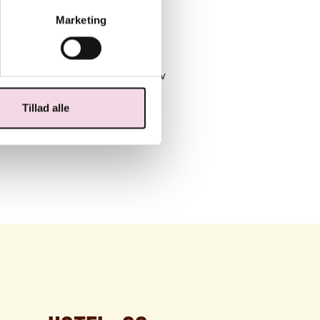
r med smør, salt og syre.
Marketing
sammen. Smør og fond koges op.
l en tykkere konsistent over lav
Tillad alle
i saucen.