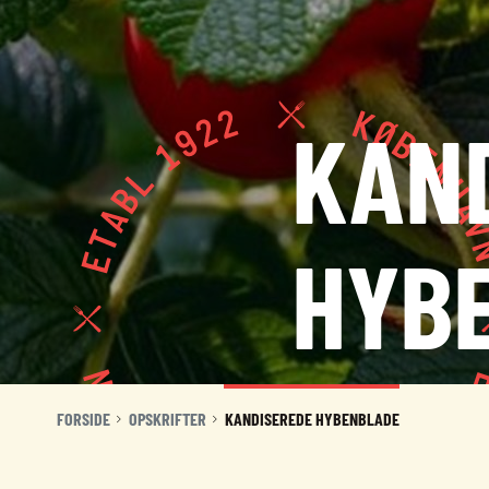
KAN
KONTAKT
NYHEDER
JOBBØRS
HYB
FOR VIRKSOMHEDER
ELEVINTRA (LOGIN)
TIDLIGERE ELEV
ENGLISH
FORSIDE
OPSKRIFTER
KANDISEREDE HYBENBLADE