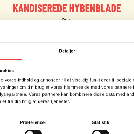
KANDISEREDE HYBENBLADE
Pynt
2,5 TIME
Detaljer
ookies
se vores indhold og annoncer, til at vise dig funktioner til sociale
oplysninger om din brug af vores hjemmeside med vores partnere i
ysepartnere. Vores partnere kan kombinere disse data med andr
et fra din brug af deres tjenester.
SÅDAN GØR DU
Pil bladene forsigtigt fra hina
Præferencer
Statistik
vend dem i æggehvide).