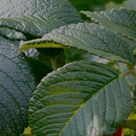
BLIV ELEV
LIVET PÅ SKOLEN
OPLEV OS
EFTERUDDANNELSE
OG KURSER
OM SKOLEN