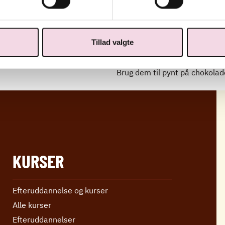
Vend herefter bladene i sukk
med bagepapir. Tør bladene mid
til de er sprøde.
Tillad valgte
Lad dem afkøle og læg dem i 
Brug dem til pynt på chokolad
KURSER
Efteruddannelse og kurser
Alle kurser
Efter­uddannelser