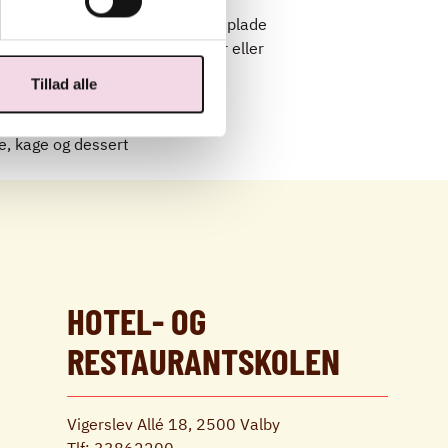
er og læg dem spredt på en bageplade
t i ovnen ved 60° i ca. 2 timer eller
Tillad alle
en tæt beholder.
e, kage og dessert
HOTEL- OG
RESTAURANTSKOLEN
Vigerslev Allé 18, 2500 Valby
Tlf:
33862200