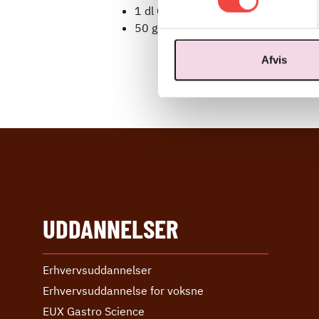
1 dl Gin (eller 1 æggehvide)
50 g Sukker
Afvis
UDDANNELSER
Erhvervs­uddannelser
Erhvervs­uddannelse ­for voksne
EUX Gastro Science