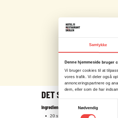
Samtykke
Denne hjemmeside bruger c
Vi bruger cookies til at tilpas
vores trafik. Vi deler også 
annonceringspartnere og anal
dem, eller som de har indsaml
DET SKAL DU BRUGE
Samtykkevalg
Ingredienser
Nødvendig
20 stk. Rosenblade fra rynket rose