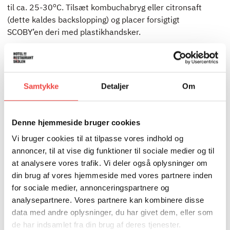
o
til ca. 25-30
C. Tilsæt kombuchabryg eller citronsaft
(dette kaldes backslopping) og placer forsigtigt
SCOBY’en deri med plastikhandsker.
Tildæk med klæde eller film med huller så kombuchaen
får ilt, men ikke bananfluer. Lad kombuchaen stå i 7-10
dage (smag undervejs, så den perfekte balance mellem
Samtykke
Detaljer
Om
surt og sødt opnås). Med handsker fjernes SCOBY’en fra
beholderen og kommes i en fælles beholder sammen
med 4 dl af den færdige kombucha. Dette gemmes til
Denne hjemmeside bruger cookies
næste bryg.
Vi bruger cookies til at tilpasse vores indhold og
annoncer, til at vise dig funktioner til sociale medier og til
Kombuchaen skal nu tilføjes en smagsgiver, der også
at analysere vores trafik. Vi deler også oplysninger om
kan fungere som næring for yderlig fermentering og
din brug af vores hjemmeside med vores partnere inden
dermed alkohol og kuldioxid produktion. Smagsgiver i
for sociale medier, annonceringspartnere og
dette tilfælde bestemmer I selv, udgangspunktet er dog
analysepartnere. Vores partnere kan kombinere disse
en pure eller saft.
data med andre oplysninger, du har givet dem, eller som
de har indsamlet fra din brug af deres tjenester.
Pure: Varm frugt/bær op i en gryde evt. med lidt vand,