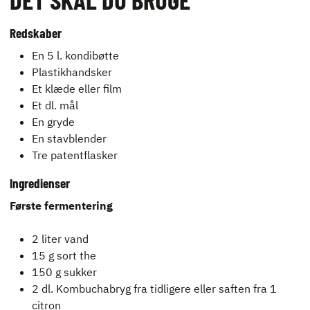
Redskaber
En 5 l. kondibøtte
Plastikhandsker
Et klæde eller film
Et dl. mål
En gryde
En stavblender
Tre patentflasker
Ingredienser
Første fermentering
2 liter vand
15 g sort the
150 g sukker
2 dl. Kombuchabryg fra tidligere eller saften fra 1
citron