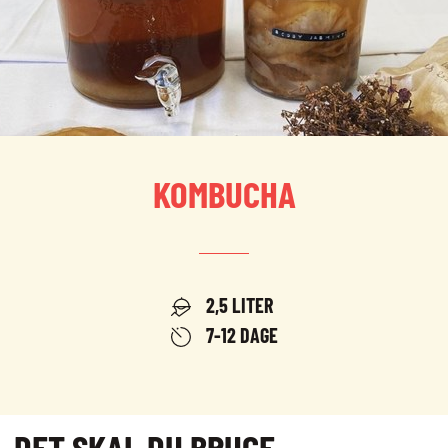
NYHEDER
JOBBØRS
FOR VIRKSOMHEDER
ELEVINTRA (LOGIN)
TIDLIGERE ELEV
ENGLISH
KOMBUCHA
2,5 LITER
7-12 DAGE
DET SKAL DU BRUGE