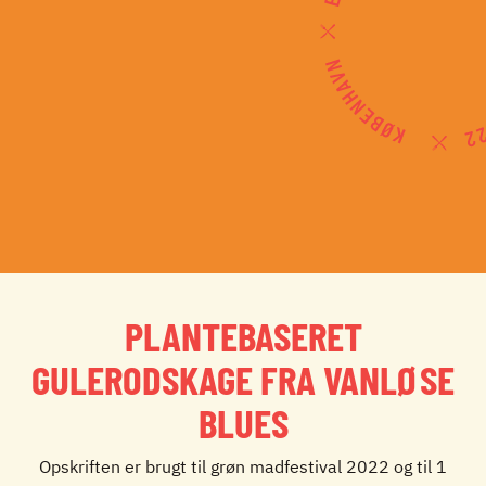
NYHEDER
JOBBØRS
FOR VIRKSOMHEDER
ELEVINTRA (LOGIN)
TIDLIGERE ELEV
ENGLISH
PLANTEBASERET
GULERODSKAGE FRA VANLØSE
BLUES
Opskriften er brugt til grøn madfestival 2022 og til 1