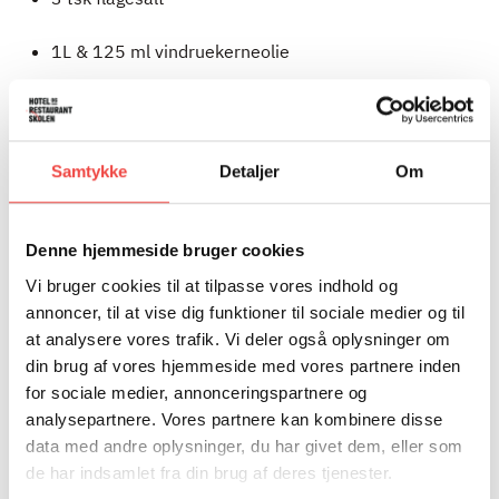
1L & 125 ml vindruekerneolie
1 kg gulerødder groft revet
SÅDAN GØR DU
Samtykke
Detaljer
Om
Tænd ovnen på 175 grader:
Denne hjemmeside bruger cookies
Smør en gastrobakke med olie.
Vi bruger cookies til at tilpasse vores indhold og
annoncer, til at vise dig funktioner til sociale medier og til
Rør sojamælk og æblecidereddike sammen til en
at analysere vores trafik. Vi deler også oplysninger om
”kærnemælk” og sæt til side.
din brug af vores hjemmeside med vores partnere inden
for sociale medier, annonceringspartnere og
Si mel, sukker, brun farin, vaniljesukker, bagepulver,
analysepartnere. Vores partnere kan kombinere disse
natron, kanel, ingefær ned i en stor skål. Tilsæt salt.
data med andre oplysninger, du har givet dem, eller som
de har indsamlet fra din brug af deres tjenester.
Tilsæt bagefter olie, gulerødder og ”kærnemælken”.