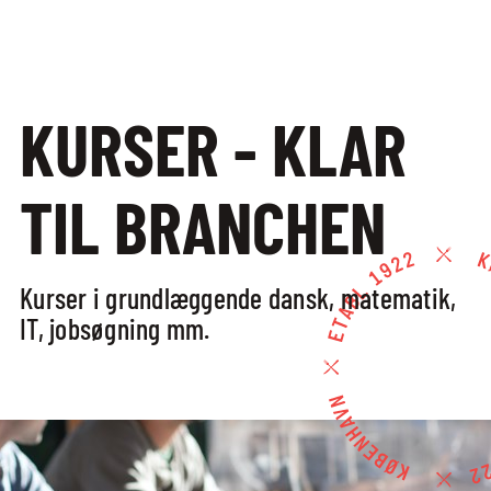
EFTERUDDANNELSE
OG KURSER
KURSER - KLAR
EFTERUDDANNELSE
OG KURSER
TIL BRANCHEN
ALLE KURSER
EFTER­UDDANNELSER
Kurser i grundlæggende dansk, matematik,
IT, jobsøgning mm.
FULLSERVICE
UDDANNELSER MED
VINAKADEMIET