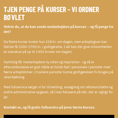
TJEN PENGE PÅ KURSER - VI ORDNER
BØVLET
Vidste du, at du kan sende medarbejdere på kursus – og få penge for
det?
De fleste kurser koster kun 218 kr. om dagen, men arbejdsgiver kan
faktisk få 1000-1700 kr. i godtgørelse. I alt kan det give virksomheden
et overskud på op til 1450 kroner om dagen!
Samtidig får medarbejdere ny viden og inspiration - og så er
efteruddannelse en god måde at holde fast i personale i perioder med
færre arbejdstimer. I travlere perioder kunne godtgørelsen fx bruges på
vikardækning.
Med fullservice sørger vi for tilmelding, ansøgning om refusion/støtte og
andre administrative opgaver, så I kan fokusere på det, der er vigtigt for
jer.
Kontakt os, og få gratis fullservice på jeres første kursus.