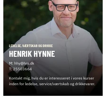
LEDELSE, VÆRTSKAB OG DRIKKE
HENRIK HYNNE
M: hhy@hrs.dk
T: 25503664
Kontakt mig, hvis du er interesseret i vores kurser
inden for ledelse, service/værtskab og drikkevarer.