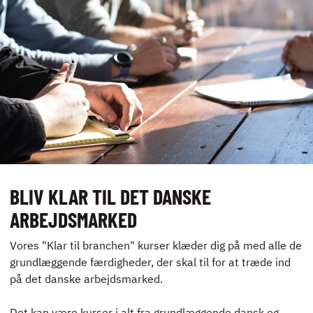
UDLEJNING OG
EVENTS
VIRKSOMHEDS­
KURSER
KONTAKT
BLIV KLAR TIL DET DANSKE
NYHEDER
ARBEJDSMARKED
JOBBØRS
Vores "Klar til branchen" kurser klæder dig på med alle de
FOR VIRKSOMHEDER
grundlæggende færdigheder, der skal til for at træde ind
ELEVINTRA (LOGIN)
på det danske arbejdsmarked.
TIDLIGERE ELEV
Det kan være kurser i alt fra grundlæggende dansk og