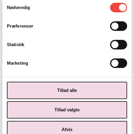
Samtykkevalg
Nødvendig
ERGONOMI INDEN FOR UFAGLÆRTE OG
Præferencer
FAGLÆRTE JOB (F/I)
Statistik
FAGLIG LÆSNING
Marketing
Tillad alle
FAGLIG LÆSNING
Tillad valgte
Afvis