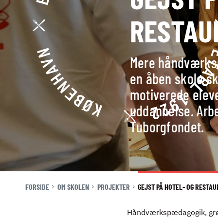
VORES
RESTAU
HISTORIE
STRATEGI
Mere håndværks
KONTAKT
en åben skole sk
KULTUR
NYHEDER
motiverede elev
JOBBØRS
OG
uddannelse. Arbe
FOR VIRKSOMHEDER
VÆRDIER
Tuborgfondet.
ELEVINTRA (LOGIN)
TIDLIGERE ELEV
INDSATS
MOD
ENGLISH
CHIKANE
FORSIDE
OM SKOLEN
PROJEKTER
GEJST PÅ HOTEL- OG RESTA
ØKONOMI
Håndværkspædagogik, grøn 