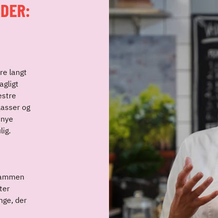
DER:
re langt
agligt
estre
lasser og
 nye
lig.
 sammen
ter
nge, der