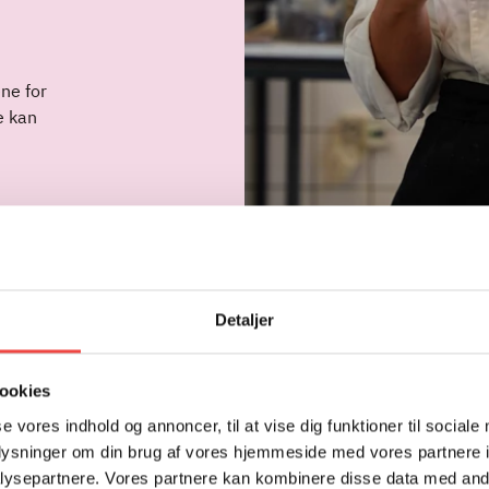
ne for
e kan
OM GEJSTS VÆRKSTEDER
Detaljer
ookies
MELLEM SKOLE, ELEVER OG BRANC
se vores indhold og annoncer, til at vise dig funktioner til sociale
oplysninger om din brug af vores hjemmeside med vores partnere i
lighed i tæt samspil mellem skolen, eksterne partnere og elever
ysepartnere. Vores partnere kan kombinere disse data med andr