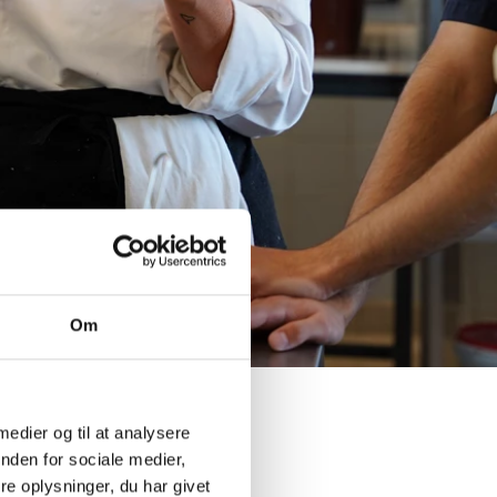
Om
HE
 medier og til at analysere
nden for sociale medier,
 både på skolen og ude i
e oplysninger, du har givet