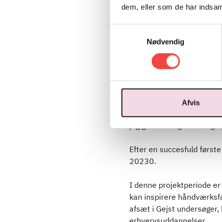
branchen.
dem, eller som de har indsaml
Camilla Hutters, leder af
Samtykkevalg
i læring på erhvervsuddann
Nødvendig
”Der er brug for at gå hel
som vi plejer, hvis vi ska
unge tager en erhvervsudd
som her at gøre den grønne
Afvis
spændende at gøre Hotel- 
jeg glæder mig til at følg
Efter en succesfuld først
20230.
I denne projektperiode er 
kan inspirere håndværksfa
afsæt i Gejst undersøger,
erhvervsuddannelser.