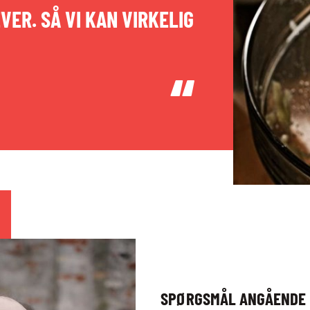
ER. SÅ VI KAN VIRKELIG
SPØRGSMÅL ANGÅENDE