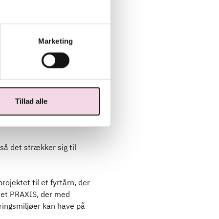
ssionshøjskole og ekspert
Marketing
ke blive ved med at gøre,
d har brug for, at flere
 tidssvarende, bl.a. ved
rfor, det er vildt
Tillad alle
ervisning og skole – og
å det strækker sig til
ojektet til et fyrtårn, der
ktet PRAXIS, der med
ringsmiljøer kan have på