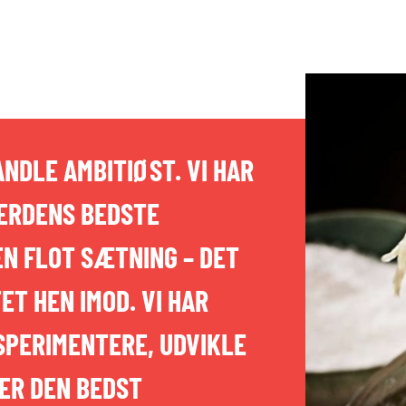
NDLE AMBITIØST. VI HAR
VERDENS BEDSTE
 EN FLOT SÆTNING – DET
ET HEN IMOD. VI HAR
KSPERIMENTERE, UDVIKLE
BER DEN BEDST