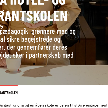
RANTSKOLEN
pædagogik, grønnere mad og
al sikre begejstrede og
er, der gennemfører deres
jdet sker i partnerskab med
URANTSKOLEN
gastronomi og en åben skole er vejen til større engagement o