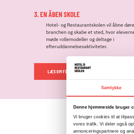
3. EN ÅBEN SKOLE
Hotel- og Restaurantskolen vil åbne døre
branchen og skabe et sted, hvor elevern
møde rollemodeller og deltage i
efteruddannelsesaktiviteter.
LÆS OM FOKUSOMRÅDERNE
LÆS 
Samtykke
Denne hjemmeside bruger c
SAMARBEJDE 
Vi bruger cookies til at tilpas
vores trafik. Vi deler også 
Projektet bliver til virke
annonceringspartnere og anal