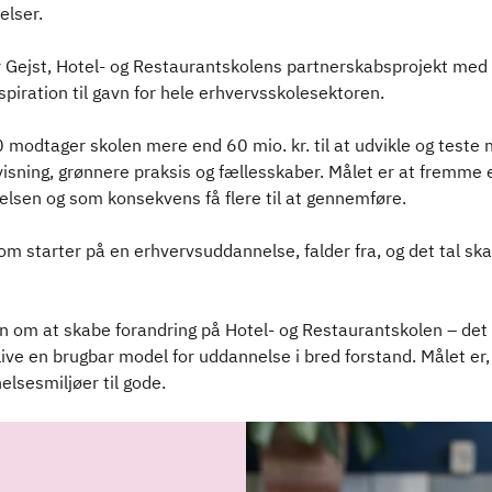
elser.
r Gejst, Hotel- og Restaurantskolens partnerskabsprojekt med
piration til gavn for hele erhvervsskolesektoren.
modtager skolen mere end 60 mio. kr. til at udvikle og teste 
sning, grønnere praksis og fællesskaber. Målet er at fremme
nelsen og som konsekvens få flere til at gennemføre.
om starter på en erhvervsuddannelse, falder fra, og det tal ska
n om at skabe forandring på Hotel- og Restaurantskolen – det
blive en brugbar model for uddannelse i bred forstand. Målet er
elsesmiljøer til gode.