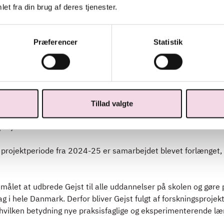
et fra din brug af deres tjenester.
 Nationalt Center for erhvervspædagogik ved Københavns Profe
elserne, ser flere interessante perspektiver i projektet:
Præferencer
Statistik
t nye veje, når det handler om erhvervsuddannelser – vi kan ik
l skabe reel forandring på området. Ikke kun fordi, vi som samfun
annelse – men også fordi, det er vigtigt at gøre uddannelserne
 omstilling til en integreret del af undervisningen. Jeg synes de
Tillad valgte
og Restaurantskolen til et eksperiment for nye tilgange til und
e projektet i den kommende tid.”
e projektperiode fra 2024-25 er samarbejdet blevet forlænget, s
målet at udbrede Gejst til alle uddannelser på skolen og gøre pr
g i hele Danmark. Derfor bliver Gejst fulgt af forskningsproje
 hvilken betydning nye praksisfaglige og eksperimenterende læ