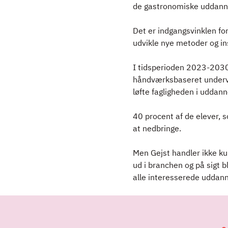
de gastronomiske uddann
KVALITET
Det er indgangsvinklen fo
PROJEKTER
udvikle nye metoder og ins
MEDALJEFESTER
I tidsperioden 2023-2030 
håndværksbaseret undervi
løfte fagligheden i uddan
40 procent af de elever, s
at nedbringe.
Men Gejst handler ikke ku
ud i branchen og på sigt 
alle interesserede uddann