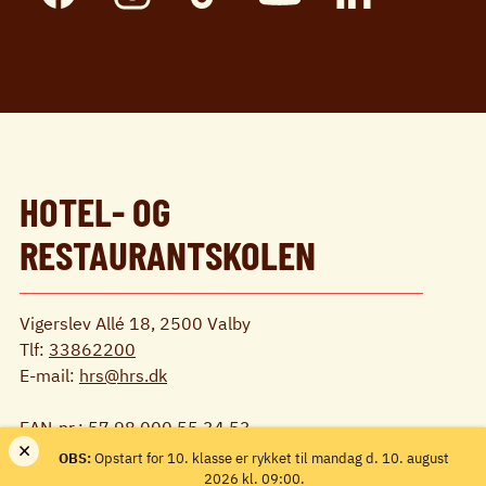
HOTEL- OG
RESTAURANTSKOLEN
Vigerslev Allé 18, 2500 Valby
Tlf:
33862200
E-mail:
hrs@hrs.dk
EAN-nr.: 57 98 000 55 34 53
×
CVR-nr.: 1186 1571
OBS:
Opstart for 10. klasse er rykket til mandag d. 10. august
P.nr. 1003400631
2026 kl. 09:00.