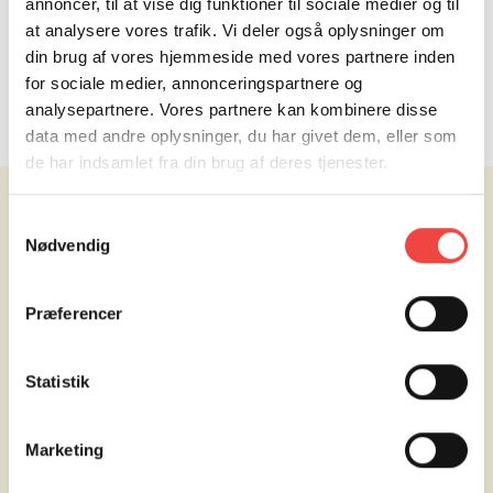
annoncer, til at vise dig funktioner til sociale medier og til
at analysere vores trafik. Vi deler også oplysninger om
Du kan for eksempel læse Global Business Informatics,
din brug af vores hjemmeside med vores partnere inden
Leisure Management eller Kommunikation.
for sociale medier, annonceringspartnere og
analysepartnere. Vores partnere kan kombinere disse
data med andre oplysninger, du har givet dem, eller som
de har indsamlet fra din brug af deres tjenester.
Samtykkevalg
Nødvendig
LIVET PÅ SKOLEN
Præferencer
Som receptionistelev på Hotel- og Restaurantskolen
oplever du, hvor meget liv og værtskab her er.
Statistik
Receptionisteleverne betjener gæster i vores lobby. I
vores restaurant kører tjenerelever service, mens der
i køkkenerne bliver eksperimenteret og fermenteret.
Marketing
Bager/konditor-elever knokler med smukke kreationer