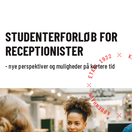
BLIV ELEV
VIS ALLE
STUDENTERFORLØB FOR
UDDANNELSER
RECEPTIONISTER
ERHVERVS­
UDDANNELSER
- nye perspektiver og muligheder på kortere tid
STUDENTERFORLØB
EUX GASTRO
SCIENCE
10. KLASSE