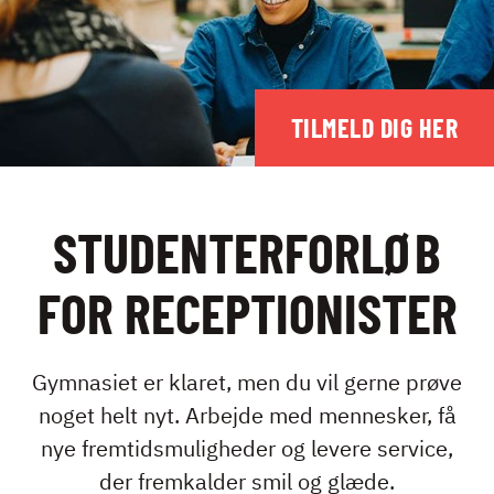
TIL FORÆLDRE
FÅ EN LÆREPLADS
EPX
TILMELD DIG HER
STUDENTERFORLØB
KONTAKT
FOR RECEPTIONISTER
NYHEDER
JOBBØRS
FOR VIRKSOMHEDER
Gymnasiet er klaret, men du vil gerne prøve
ELEVINTRA (LOGIN)
noget helt nyt. Arbejde med mennesker, få
TIDLIGERE ELEV
nye fremtidsmuligheder og levere service,
der fremkalder smil og glæde.
ENGLISH