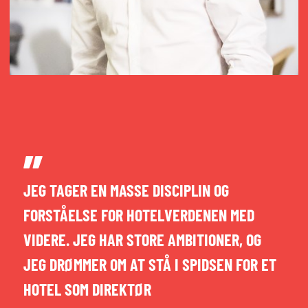
JEG TAGER EN MASSE DISCIPLIN OG
FORSTÅELSE FOR HOTELVERDENEN MED
VIDERE. JEG HAR STORE AMBITIONER, OG
JEG DRØMMER OM AT STÅ I SPIDSEN FOR ET
HOTEL SOM DIREKTØR