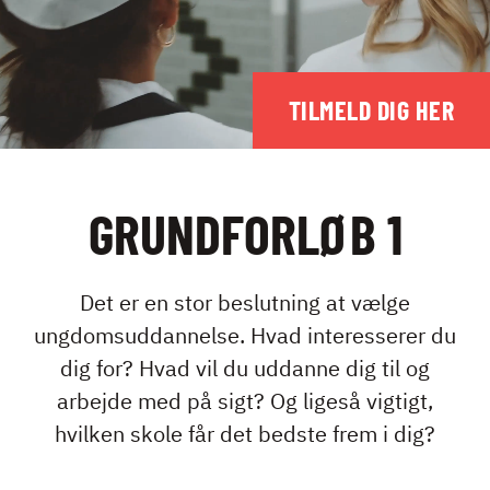
10. KLASSE
TIL FORÆLDRE
TILMELD DIG HER
FÅ EN LÆREPLADS
EPX
GRUNDFORLØB 1
Det er en stor beslutning at vælge
ungdomsuddannelse. Hvad interesserer du
KONTAKT
dig for? Hvad vil du uddanne dig til og
NYHEDER
arbejde med på sigt? Og ligeså vigtigt,
JOBBØRS
hvilken skole får det bedste frem i dig?
FOR VIRKSOMHEDER
ELEVINTRA (LOGIN)