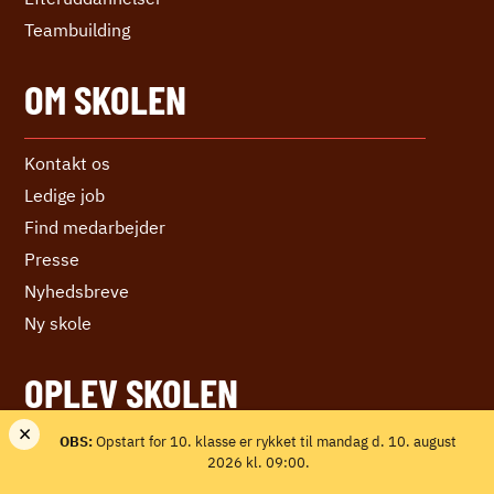
Teambuilding
OM SKOLEN
Kontakt os
Ledige job
Find medarbejder
Presse
Nyhedsbreve
Ny skole
OPLEV SKOLEN
×
OBS:
Opstart for 10. klasse er rykket til mandag d. 10. august
Oplev os
2026 kl. 09:00.
Infodage